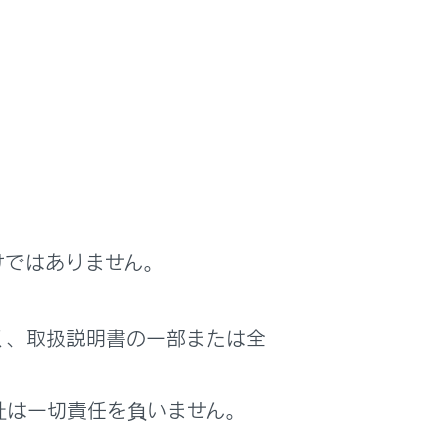
し、安全運転に努めてください。ドライ
が困難になった場合を対象とするシステ
を対象とするものではありません。
の継続が困難と判断した場合に、自車線
害の軽減に寄与することを目的としてい
、常に同じ性能を発揮できるものではあ
合は作動しません。
けではありません。
再開するか、路肩へ避難し、三角表示板
ください。
く、取扱説明書の一部または全
要な危険防止措置をとり、路側帯やガー
。
社は一切責任を負いません。
います。正常な運転者が意図的に無操作
運転者が異常状態であっても、ハンドル