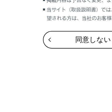
掲載内容は予告なく変更、ま
に
当サイト（取扱説明書）では
す
望される方は、当社のお客様相
ド
お
同意しない
システム
警告1フェ
警告2フェ
減速停車