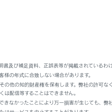
にお使いいただくために
全運転を行う責任は運転者にあります。常に周囲の状況を把握
ー異常時対応システムは、運転者が急病などにより運転の継続
であり、居眠り運転や注意散漫な運転、体調が悪い場合の運転
ライバー異常時対応システムは、システムが運転者による運転
で減速、停車を行うことで、衝突回避を支援、あるいは衝突被
すが、その効果はさまざまな条件によりかわります。そのため
ません。また、作動には条件があり、作動条件を満たさない場
明書及び補足資料、正誤表等が掲載されているわ
ステム作動後、異常から復帰できた場合には、速やかに運転を
客様の年式に合致しない場合があります。
よび発炎筒を設置して後続車両に停車していることをお知らせ
その他の知的財産権を保有します。弊社の許可な
ステム作動後、同乗者は運転者への救護措置をはじめとした必
くは配信等することはできません。
レールの外側などの安全な場所にすみやかに退避してください
できなかったことにより万一損害が生じても、弊
システムは運転者の異常をハンドルの操作状態などで判断して
続けた場合には、システムが作動することがあります。また、