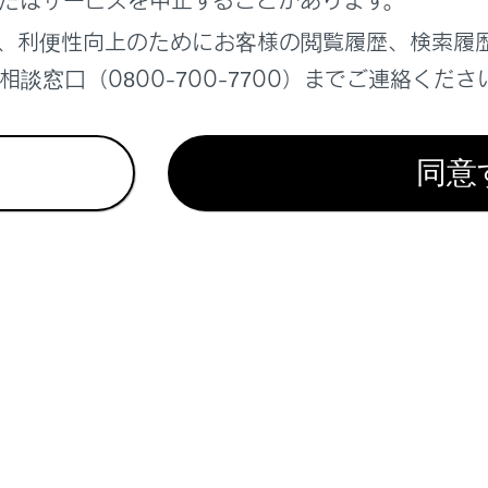
たはサービスを中止することがあります。
もたれかかるなどシステムが手放し運転と判断できない場合は
、利便性向上のためにお客様の閲覧履歴、検索履
。
談窓口（0800-700-7700）までご連絡くださ
ライバーモニターが正常に作動しないおそれがある状況：→
それがある状況
同意
概要
ーズ
ーズ
フェーズ