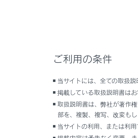
こんなときは
安全
安
ブックマーク
バ
あとで読む
ム
PDFで見る
ド
車両
ご利用の条件
内
マルチメディア
ま
り
画面表示設定
当サイトには、全ての取扱説
シ
個人情報の取扱いについて
掲載している取扱説明書はお
お
サイト利用について
取扱説明書は、弊社が著作権
シ
お問い合わせ
部を、複製、複写、改変もし
ド
当サイトの利用、または利用
本
を