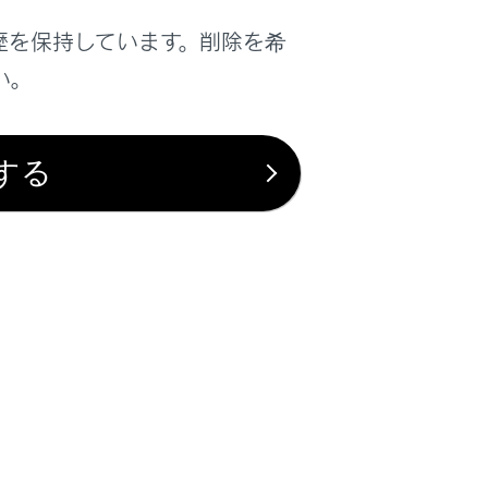
、システムが作動しないことがありま
歴を保持しています。削除を希
い。
ドライバーモニターが正常に作動しない
する