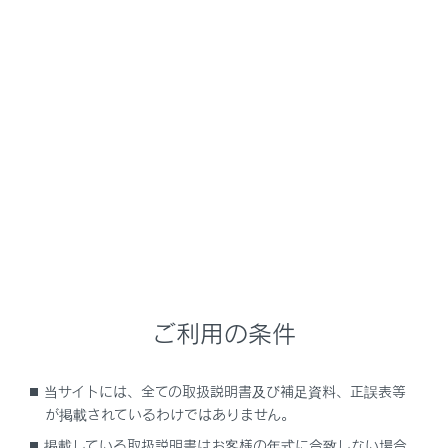
RX500h
取扱説明書
運転
運転支援装置について
LCA（レーンチェンジアシス
ト）
メニュー
ご利用の条件
LCAの機能
LCAの作動方法
当サイトには、全ての取扱説明書及び補足資料、正誤表等
が掲載されているわけではありません。
システムのON／OFFを変更する
掲載している取扱説明書はお客様の年式に合致しない場合