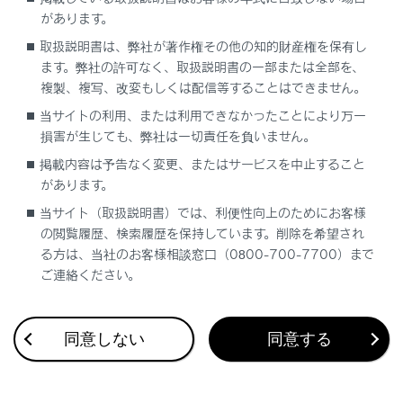
があります。
ディスプレイ表示とシステムの作動状況
取扱説明書は、弊社が著作権その他の知的財産権を保有し
ます。弊社の許可なく、取扱説明書の一部または全部を、
複製、複写、改変もしくは配信等することはできません。
当サイトの利用、または利用できなかったことにより万一
損害が生じても、弊社は一切責任を負いません。
掲載内容は予告なく変更、またはサービスを中止すること
があります。
合わせて見られているページ
当サイト（取扱説明書）では、利便性向上のためにお客様
Lexus Teammate Advanced Park
の閲覧履歴、検索履歴を保持しています。削除を希望され
る方は、当社のお客様相談窓口（0800-700-7700）まで
ASC（アクティブサウンドコントロール）
ご連絡ください。
ドライブモードセレクトスイッチ
同意しない
同意する
このページは役に立ちましたか？