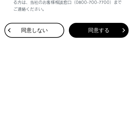
る方は、当社のお客様相談窓口（0800-700-7700）まで
衝突の可能性がある対象物を検知すると、画面にイ
ご連絡ください。
ンジケーターが表示されます。（PKSB（パーキング
サポートブレーキ）については、別冊
「‍取扱説明
書‍」
をご覧ください。）
同意しない
同意する
クリアランスソナー／RCTA（リヤクロストラフィ
ックアラート）／RCD（リヤカメラディテクショ
ン）/移動物警報
ミュートボタン
クリアランスソナー／RCTA（リヤクロストラフィ
ックアラート）／RCD（リヤカメラディテクショ
ン）/移動物警報の作動音を一時的にミュートしま
す。シフト操作を行うとミュートは自動的に解除さ
れます。
知識
シフトポジションがRのときにカメラスイッチ
を押すと、パノラミックビュー＆ワイドフロン