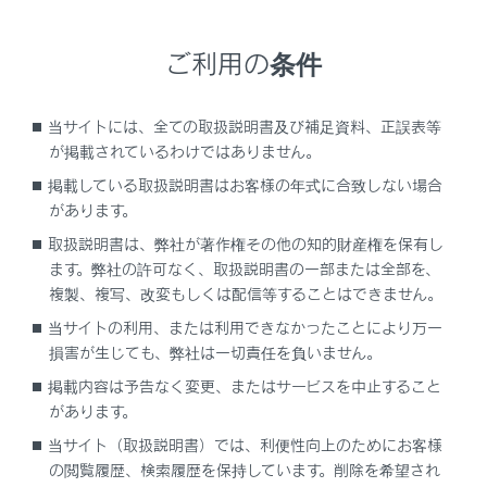
以下のときに画面にインジケータが表示されます。
ご利用の条件
リヤカメラが後方の歩行者を検知したとき
カメラが移動物を検知したとき
当サイトには、全ての取扱説明書及び補足資料、正誤表等
が掲載されているわけではありません。
（RCD（リヤカメラディテクション）については、
掲載している取扱説明書はお客様の年式に合致しない場合
別冊
「‍取扱説明書‍」
をご覧ください。）
があります。
クリアランスソナー
取扱説明書は、弊社が著作権その他の知的財産権を保有し
センサーが障害物を検知すると、画面にインジケー
ます。弊社の許可なく、取扱説明書の一部または全部を、
ターが表示され、ブザーが鳴ります。（クリアラン
複製、複写、改変もしくは配信等することはできません。
スソナーについては、別冊
「‍取扱説明書‍」
をご覧く
当サイトの利用、または利用できなかったことにより万一
ださい。）
損害が生じても、弊社は一切責任を負いません。
音声認識アイコン
掲載内容は予告なく変更、またはサービスを中止すること
音声対話サービスが作動しているときに表示されま
があります。
す。
当サイト（取扱説明書）では、利便性向上のためにお客様
の閲覧履歴、検索履歴を保持しています。削除を希望され
PKSB（パーキングサポートブレーキ）