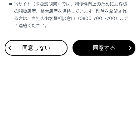
当サイト（取扱説明書）では、利便性向上のためにお客様
の閲覧履歴、検索履歴を保持しています。削除を希望され
一時的なロービームへの切りかえ
る方は、当社のお客様相談窓口（0800-700-7700）まで
ご連絡ください。
同意しない
同意する
合わせて見られているページ
Lexus Teammate Advanced Park
ASC（アクティブサウンドコントロール）
ドライブモードセレクトスイッチ
このページは役に立ちましたか？