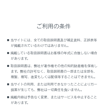
安全にお使いいただくために
アダプティブハイビームシステムを過信しないでく
ださい。運転者は常に自らの責任で周囲の状況を
把握し、安全運転を心がけ、必要に応じて手動で
ご利用の条件
ハイビームとロービームを切りかえてください。
アダプティブハイビームシステムの誤作動を
当サイトには、全ての取扱説明書及び補足資料、正誤表等
防ぐために
が掲載されているわけではありません。
システムをOFFにする必要があるとき：→
システ
掲載している取扱説明書はお客様の年式に合致しない場合
があります。
ムをOFFにする必要があるとき
取扱説明書は、弊社が著作権その他の知的財産権を保有し
ます。弊社の許可なく、取扱説明書の一部または全部を、
複製、複写、改変もしくは配信等することはできません。
システムの制御
当サイトの利用、または利用できなかったことにより万一
損害が生じても、弊社は一切責任を負いません。
アダプティブハイビームシステムを使うには
掲載内容は予告なく変更、またはサービスを中止すること
があります。
手動制御に切りかえるには