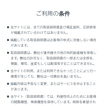
電子キーの電池が消耗していると
ご利用の条件
次のような状態になります。
スマートエントリー＆スタートシステム・ワ
イヤレス機能が作動しない
当サイトには、全ての取扱説明書及び補足資料、正誤表等
が掲載されているわけではありません。
作動距離が短くなる
掲載している取扱説明書はお客様の年式に合致しない場合
があります。
カードキーの電池交換が必要なときは
取扱説明書は、弊社が著作権その他の知的財産権を保有し
カードキーの電池交換はレクサス販売店で実施
ます。弊社の許可なく、取扱説明書の一部または全部を、
してください。
複製、複写、改変もしくは配信等することはできません。
当サイトの利用、または利用できなかったことにより万一
損害が生じても、弊社は一切責任を負いません。
事前に準備するもの
掲載内容は予告なく変更、またはサービスを中止すること
があります。
電池を交換するには
当サイト（取扱説明書）では、利便性向上のためにお客様
の閲覧履歴、検索履歴を保持しています。削除を希望され