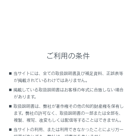
ラーの格納・復帰や鏡面の調整ができない場合
があります。ドアミラーに付着している氷や雪
などを取り除いてください。
警告
走行中の留意事項
ご利用の条件
走行中は次のことを必ずお守りください。
お守りいただかないと、運転を誤って重大な傷害
当サイトには、全ての取扱説明書及び補足資料、正誤表等
におよぶか、最悪の場合死亡につながるおそれが
が掲載されているわけではありません。
あります。
掲載している取扱説明書はお客様の年式に合致しない場合
ミラーの調整をしない
があります。
ドアミラーを格納したまま走行しない
取扱説明書は、弊社が著作権その他の知的財産権を保有し
ます。弊社の許可なく、取扱説明書の一部または全部を、
走行前に必ず、運転席側および助手席側のミラ
複製、複写、改変もしくは配信等することはできません。
ーをもとの位置にもどして、正しく調整する
当サイトの利用、または利用できなかったことにより万一