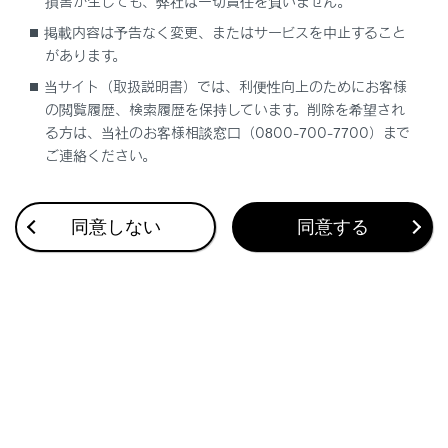
損害が生じても、弊社は一切責任を負いません。
掲載内容は予告なく変更、またはサービスを中止すること
があります。
調整するには
当サイト（取扱説明書）では、利便性向上のためにお客様
の閲覧履歴、検索履歴を保持しています。削除を希望され
ドアミラーを格納するには
る方は、当社のお客様相談窓口（0800-700-7700）まで
ご連絡ください。
リバース連動機能について
同意しない
同意する
合わせて見られているページ
パワーイージーアクセスシステム／ポジションメモリー／メ
モリーコール機能
スマートエントリー＆スタートシステム