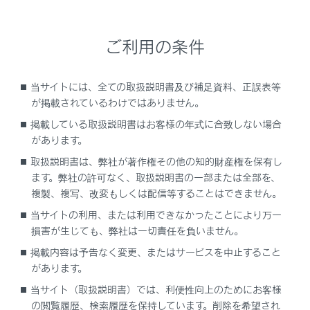
ご利用の条件
特定の道路を避ける・避けないを切りかえま
当サイトには、全ての取扱説明書及び補足資料、正誤表等
す。
が掲載されているわけではありません。
設定されている経由地の順番を変更します。
掲載している取扱説明書はお客様の年式に合致しない場合
ルート上の通過点の追加や削除、編集をしま
があります。
す。
取扱説明書は、弊社が著作権その他の知的財産権を保有し
ます。弊社の許可なく、取扱説明書の一部または全部を、
関連リンク
複製、複写、改変もしくは配信等することはできません。
当サイトの利用、または利用できなかったことにより万一
通過する地点を設定する
損害が生じても、弊社は一切責任を負いません。
経由地を編集する
掲載内容は予告なく変更、またはサービスを中止すること
があります。
当サイト（取扱説明書）では、利便性向上のためにお客様
の閲覧履歴、検索履歴を保持しています。削除を希望され