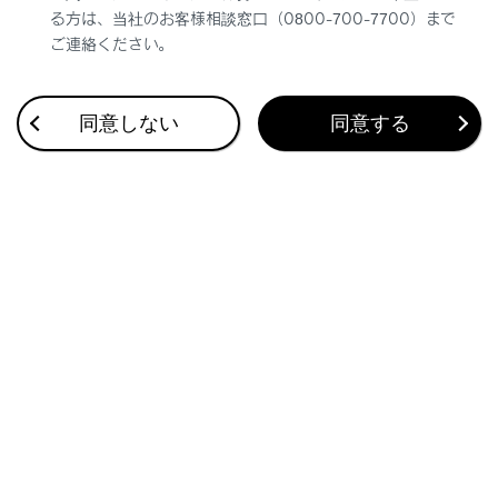
る方は、当社のお客様相談窓口（0800-700-7700）まで
ご連絡ください。
同意しない
同意する
合わせて見られているページ
目的地検索画面の見方
VICSについて
地図を更新する
このページは役に立ちましたか？
はい
いいえ