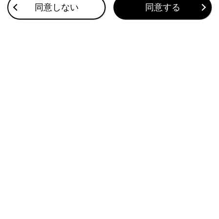
同意しない
同意する
ってください。（→
タイヤの空気圧を設定す
るには
）
空気圧設定を行ってから数分たっても警告灯
が消灯しない場合は、ただちにレクサス販売
店で点検を受けてください。
自然要因によるタイヤ空気圧警報について
自然な空気もれ、外気温による空気圧の変化な
ど、自然要因によりタイヤ空気圧警告灯が点灯
することがあります。この場合、タイヤ空気圧
を適切な値に調整してください。数分後に警告
灯が消灯します。
タイヤ空気圧警報システムが正常に働かな
いおそれがある状況
→
タイヤ空気圧警報システムが正常に働かな
いおそれのある状況