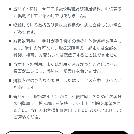
パンクしていないときは：
当サイトには、全ての取扱説明書及び補足資料、正誤表等
パワースイッチをOFFにしたあとで再度ONに
が掲載されているわけではありません。
して、タイヤ空気圧警告灯が点灯しているか点
掲載している取扱説明書はお客様の年式に合致しない場合
滅しているかを確認してください。
があります。
取扱説明書は、弊社が著作権その他の知的財産権を保有し
タイヤ空気圧警告灯が1分間点滅したあとに
ます。弊社の許可なく、取扱説明書の一部または全部を、
点灯した場合
複製、複写、改変もしくは配信等することはできません。
タイヤ空気圧警報システムに異常があるおそ
当サイトの利用、または利用できなかったことにより万一
れがあります。ただちにレクサス販売店で点
損害が生じても、弊社は一切責任を負いません。
検を受けてください。
掲載内容は予告なく変更、またはサービスを中止すること
タイヤ空気圧警告灯が点灯した場合
があります。
当サイト（取扱説明書）では、利便性向上のためにお客様
タイヤが十分に冷えてから空気圧を確認し、
の閲覧履歴、検索履歴を保持しています。削除を希望され
適切な値に調整してください。
る方は、当社のお客様相談窓口（0800-700-7700）まで
数分たっても警告灯が消灯しない場合は、タ
ご連絡ください。
イヤ空気圧が適切な値であることを確認し、
タイヤ空気圧警報システムの空気圧設定を行