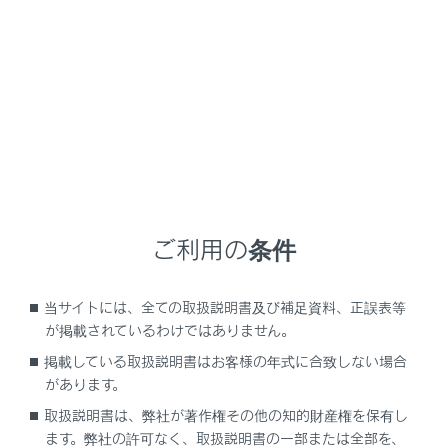
RX500h
取扱説明書
マルチメディア
各種設定および登録
マルチメディアシステムの初期設定
マルチメディアシステムの初期
設定
ご利用の条件
ドライバーを登録する
当サイトには、全ての取扱説明書及び補足資料、正誤表等
が掲載されているわけではありません。
掲載している取扱説明書はお客様の年式に合致しない場合
があります。
取扱説明書は、弊社が著作権その他の知的財産権を保有し
ます。弊社の許可なく、取扱説明書の一部または全部を、