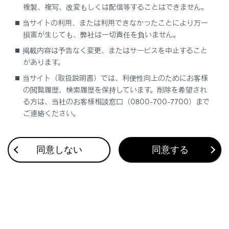
複製、複写、改変もしくは配信等することはできません。
合わせて見られているページ
当サイトの利用、または利用できなかったことにより万一
損害が生じても、弊社は一切責任を負いません。
サウンドやメディアの設定を変更する
掲載内容は予告なく変更、またはサービスを中止すること
があります。
音声操作の設定を変更する
当サイト（取扱説明書）では、利便性向上のためにお客様
その他設定
の閲覧履歴、検索履歴を保持しています。削除を希望され
る方は、当社のお客様相談窓口（0800-700-7700）まで
ご連絡ください。
このページは役に立ちましたか？
同意しない
同意する
はい
いいえ