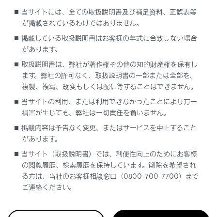
走行モードの選択
当サイトには、全ての取扱説明書及び補足資料、正誤表等
が掲載されているわけではありません。
Dポジションでレンジ選択するには
掲載している取扱説明書はお客様の年式に合致しない場合
があります。
Mモードでギヤ段選択するには
取扱説明書は、弊社が著作権その他の知的財産権を保有し
ます。弊社の許可なく、取扱説明書の一部または全部を、
複製、複写、改変もしくは配信等することはできません。
自動Pポジション切り替え機能を作動させず
に、シフトポジションをNに保持したいときは
当サイトの利用、または利用できなかったことにより万一
損害が生じても、弊社は一切責任を負いません。
掲載内容は予告なく変更、またはサービスを中止すること
があります。
当サイト（取扱説明書）では、利便性向上のためにお客様
の閲覧履歴、検索履歴を保持しています。削除を希望され
る方は、当社のお客様相談窓口（0800-700-7700）まで
合わせて見られているページ
ご連絡ください。
Lexus Teammate Advanced Park