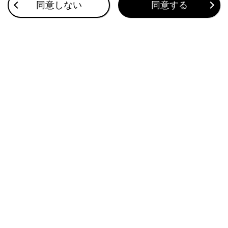
ASC（アクティブサウンドコントロール）
同意しない
同意する
ドライブモードセレクトスイッチ
このページは役に立ちましたか？
はい
いいえ
ブックマーク
あとで読む
個人情報の取扱いについて
サイト利用について