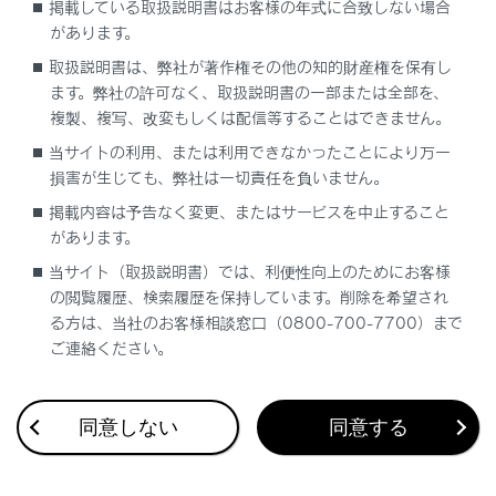
掲載している取扱説明書はお客様の年式に合致しない場合
こちらから
お気軽に利用ください。
があります。
取扱説明書は、弊社が著作権その他の知的財産権を保有し
ます。弊社の許可なく、取扱説明書の一部または全部を、
QRコードはこちら
複製、複写、改変もしくは配信等することはできません。
当サイトの利用、または利用できなかったことにより万一
損害が生じても、弊社は一切責任を負いません。
掲載内容は予告なく変更、またはサービスを中止すること
があります。
受付時間
当サイト（取扱説明書）では、利便性向上のためにお客様
09:00～17:00
の閲覧履歴、検索履歴を保持しています。削除を希望され
る方は、当社のお客様相談窓口（0800-700-7700）まで
ご愛用車のお問い合わせは、自動車検査証（車検証）
ご連絡ください。
をご利用いただくとスムーズな対応が可能です。
「個人情報保護方針」については、
https://lexus.jp/privacy_policy/
にて掲載しておりま
同意しない
同意する
す。
「リコール等情報」については、