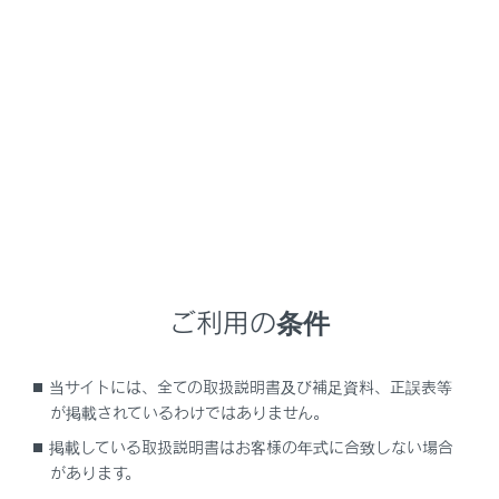
RX500h
取扱説明書
マルチメディア
ドライブレコーダー
ドライブレコーダー
後方カメラについて
メニュー
ご利用の条件
後方カメラの位置
当サイトには、全ての取扱説明書及び補足資料、正誤表等
カメラのお手入れについて
が掲載されているわけではありません。
掲載している取扱説明書はお客様の年式に合致しない場合
カメラの取り扱いに関する留意点
があります。