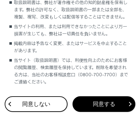
取扱説明書は、弊社が著作権その他の知的財産権を保有し
ます。弊社の許可なく、取扱説明書の一部または全部を、
複製、複写、改変もしくは配信等することはできません。
当サイトの利用、または利用できなかったことにより万一
損害が生じても、弊社は一切責任を負いません。
合わせて見られているページ
掲載内容は予告なく変更、またはサービスを中止すること
があります。
ドライブレコーダー（前後方）について
当サイト（取扱説明書）では、利便性向上のためにお客様
ドライブレコーダー
の閲覧履歴、検索履歴を保持しています。削除を希望され
録画映像を再生する
る方は、当社のお客様相談窓口（0800-700-7700）まで
ご連絡ください。
同意しない
同意する
このページは役に立ちましたか？
はい
いいえ