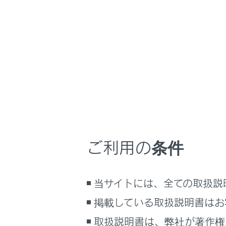
こんなときは
[‍左席‍]
ま
リヤシー
ブックマーク
再生中の
あとで読む
必要に応
PDFで見る
車両
マルチメディア
画面表示設定
ご利用の条件
個人情報の取扱いについて
[‍左席‍]
／
[
サイト利用について
お問い合わせ
操作する
当サイトには、全ての取扱説
[‍
‍]
掲載している取扱説明書はお
リヤシー
取扱説明書は、弊社が著作権