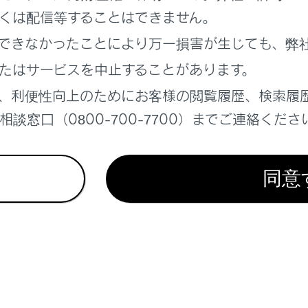
ff‍]
くは配信等することはできません。
スプレイの画面表示をON/OFFします。
できなかったことにより万一損害が生じても、弊
たはサービスを中止することがあります。
トエンターテインメントシステム詳細操作画面を表示します。
、利便性向上のためにお客様の閲覧履歴、検索履
オ選択‍]
談窓口（0800-700-7700）までご連絡くださ
選択します。
ソースが画面に表示されていないときは、
[‍その他‍]
を選択する
調整‍]
同意
スプレイの角度を調整します。
でスピーカーの音量を調整します。
モードが独立モードのときは、ヘッドフォンの音量を調整しま
オ操作ボタン（
[‍Ch‍]
、
[‍Tune‍]
など）