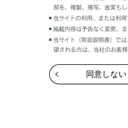
[‍画面 On/O
部を、複製、複写、改変もし
後席ディ
当サイトの利用、または利用
[‍詳細‍]
掲載内容は予告なく変更、ま
リヤシー
当サイト（取扱説明書）では
[‍オーディ
望される方は、当社のお客様相
ソースを
希望する
[‍画面角度
同意しない
後席ディ
[‍音量‍]
[‍+‍]
／
[‍-‍]
音声出力
オーディ