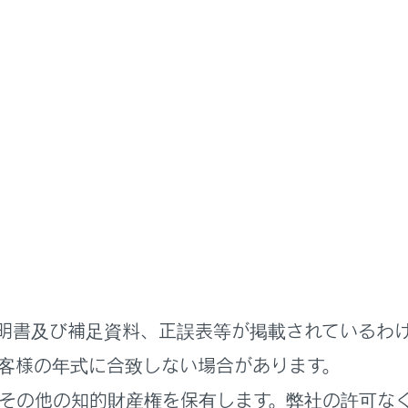
たは
[‍右席‍]
を選択し、操作したいディスプレイを選択します。
トエンターテインメントシステム操作画面が表示されます。
ソースにより、表示されるボタンは異なります。
じてリヤシートエンターテインメントシステムを操作します。
‍右席‍]
画面を選択します。
明書及び補足資料、正誤表等が掲載されているわ
客様の年式に合致しない場合があります。
トエンターテインメントシステムの電源をON/OFFします。
その他の知的財産権を保有します。弊社の許可な