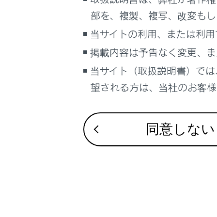
こんなときは
部を、複製、複写、改変もし
ブックマーク
当サイトの利用、または利用
合わせて見ら
あとで読む
掲載内容は予告なく変更、ま
電子制御エア
当サイト（取扱説明書）では
RCD（リヤカメ
PDFで見る
Advanced D
車両
望される方は、当社のお客様相
ドライバー異常時対
マルチメディア
Drive装着車）
画面表示設定
同意しない
個人情報の取扱いについて
サイト利用について
お問い合わせ