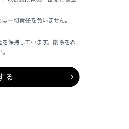
社は一切責任を負いません。
は役に立ちましたか？
はい
いいえ
歴を保持しています。削除を希
い。
する