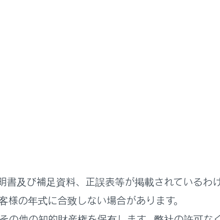
かた
キホールド
ションがD・MまたはNでブレーキホールドシステムがONのと
ったまま保持されます。シフトポジションがDまたはMのとき
発進できます。
を作動させるには
明書及び補足資料、正誤表等が掲載されているわ
客様の年式に合致しない場合があります。
その他の知的財産権を保有します。弊社の許可な