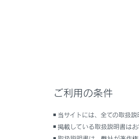
LS500h
取扱説明書
運転
運転のし
ホーム
ブレー
はじめに
安全・安心のために
走行に関する情報表示
シフトポジ
運転する前に
ーキがかか
運転
ご利用の条件
スムーズに
室内装備・機能
マルチメディア
システム
当サイトには、全ての取扱説
お手入れのしかた
万一の場合には
掲載している取扱説明書はお
車両情報
取扱説明書は、弊社が著作権