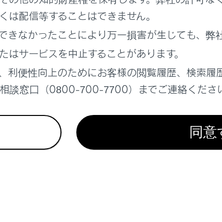
くは配信等することはできません。
できなかったことにより万一損害が生じても、弊
れているページ
このページ
たはサービスを中止することがあります。
サスペンション
、利便性向上のためにお客様の閲覧履歴、検索履
ラディテクション）（Lexus Teammate
rive装着車）
談窓口（0800-700-7700）までご連絡くださ
応システム（Lexus Teammate Advanced
同意