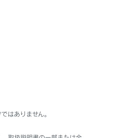
き、ブレーキペダルを踏んで停車するとブレ
、アクセルペダルを踏むと同時に解除され、
けではありません。
く、取扱説明書の一部または全