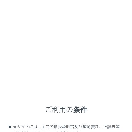
安全にお使いいただくために
安全運転を行う責任は運転者にあります。シス
テムを過信せず、運転者は常に自らの責任で周
囲の状況を把握し、安全運転に努めてくださ
い。
設定速度は、制限速度・交通の流れ・路面環
境・天候などを考慮して適切に設定してくださ
い。設定速度の確認は、運転者が行う必要があ
ります。
クルーズコントロールを使用してはいけない
状況
ご利用の条件
次の状況では、クルーズコントロールを使用しな
いでください。適切な制御が行われず、思わぬ事
故につながり、重大な傷害におよぶか、最悪の場
当サイトには、全ての取扱説明書及び補足資料、正誤表等
合死亡につながるおそれがあります。