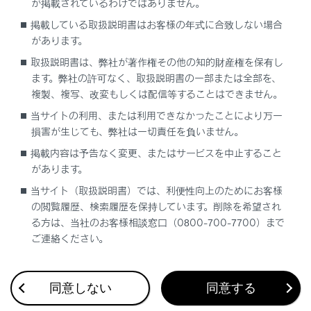
が掲載されているわけではありません。
急カーブのある道
掲載している取扱説明書はお客様の年式に合致しない場合
があります。
曲がりくねった道
取扱説明書は、弊社が著作権その他の知的財産権を保有し
ます。弊社の許可なく、取扱説明書の一部または全部を、
雨天時や、凍結路・積雪路などのすべりやすい
複製、複写、改変もしくは配信等することはできません。
路面
当サイトの利用、または利用できなかったことにより万一
損害が生じても、弊社は一切責任を負いません。
急な下り坂や急で勾配の変化が激しい坂
掲載内容は予告なく変更、またはサービスを中止すること
急な下り坂では車速が設定速度以上になること
があります。
があります。
当サイト（取扱説明書）では、利便性向上のためにお客様
の閲覧履歴、検索履歴を保持しています。削除を希望され
システムをOFFにする必要があるとき：→
シ
る方は、当社のお客様相談窓口（0800-700-7700）まで
ステムをOFFにする必要があるとき
ご連絡ください。
同意しない
同意する
システムの構成部品