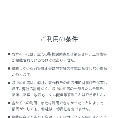
押すごとにON/OFFが切りかわります。まわすと音量
が切りかわります。
ステアリングスイッチで操作する
ご利用の条件
当サイトには、全ての取扱説明書及び補足資料、正誤表等
が掲載されているわけではありません。
掲載している取扱説明書はお客様の年式に合致しない場合
があります。
取扱説明書は、弊社が著作権その他の知的財産権を保有し
[‍+‍]
スイッチ
ます。弊社の許可なく、取扱説明書の一部または全部を、
音量を大きくします。
複製、複写、改変もしくは配信等することはできません。
押し続けると、連続して調整できます。
当サイトの利用、または利用できなかったことにより万一
損害が生じても、弊社は一切責任を負いません。
[‍-‍]
スイッチ
掲載内容は予告なく変更、またはサービスを中止すること
音量を小さくします。