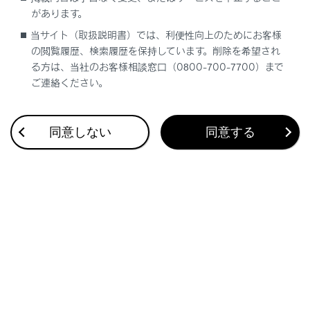
があります。
押し続けると、連続して調整できます。
当サイト（取扱説明書）では、利便性向上のためにお客様
の閲覧履歴、検索履歴を保持しています。削除を希望され
る方は、当社のお客様相談窓口（0800-700-7700）まで
リヤマルチオペレーションパネルで操作する
ご連絡ください。
リヤアームレストの
[‍
‍]
を押します。
リヤマルチオペレーションパネルのホーム画面が表示さ
同意しない
同意する
れます。
[‍オーディオ‍]
を選択します。
[‍PWR‍]