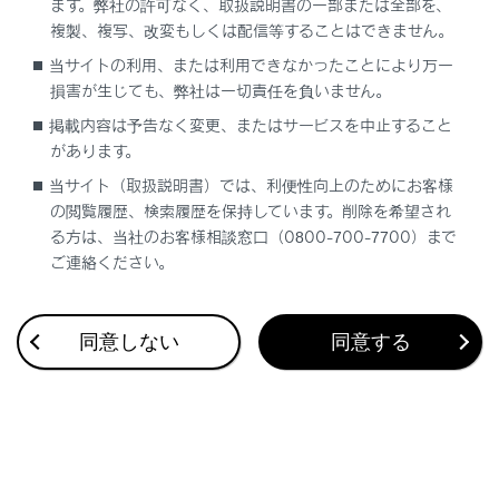
ます。弊社の許可なく、取扱説明書の一部または全部を、
のON/OFFを切りかえることができます。ONにす
複製、複写、改変もしくは配信等することはできません。
ると、前席側の設定に連動して後席側も切りかわり
当サイトの利用、または利用できなかったことにより万一
ます。
損害が生じても、弊社は一切責任を負いません。
[‍ライト（明）‍]
／
[‍ダーク（暗）‍]
掲載内容は予告なく変更、またはサービスを中止すること
があります。
画面配色モードを切りかえることができます。
当サイト（取扱説明書）では、利便性向上のためにお客様
[‍明るさ‍]
の閲覧履歴、検索履歴を保持しています。削除を希望され
[‍+‍]
／
[‍-‍]
を選択すると、明るさを調整できます。
る方は、当社のお客様相談窓口（0800-700-7700）まで
ご連絡ください。
[‍コントラスト‍]
[‍+‍]
／
[‍-‍]
を選択すると、コントラストを調整できま
す。
同意しない
同意する