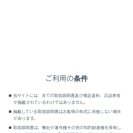
リヤマルチオペレーションパネルのリヤシートエ
ンターテインメントシステム詳細操作画面で、
[‍
‍]
を選択します。
リヤシートエンターテインメントシステム設定画面
が表示されます。
[‍画質調整‍]
または
[‍画質調整（共通）‍]
を選択します。
各項目を設定します。
ご利用の条件
当サイトには、全ての取扱説明書及び補足資料、正誤表等
が掲載されているわけではありません。
掲載している取扱説明書はお客様の年式に合致しない場合
があります。
[‍前席連動‍]
取扱説明書は、弊社が著作権その他の知的財産権を保有し
画面配色モードの前席オーディオシステムとの連動