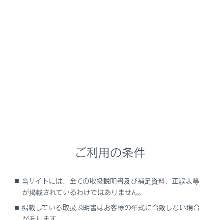
LS500h
取扱説明書
運転する前に
シートの調整
リヤシートポジションメモリー
メニュー
お好みのリヤ席の位置を登録して、ワンタッチで呼び出
すことができます。
ご利用の条件
当サイトには、全ての取扱説明書及び補足資料、正誤表等
ポジションを登録するには
が掲載されているわけではありません。
掲載している取扱説明書はお客様の年式に合致しない場合
ポジションを呼び出すには
があります。