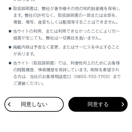
取扱説明書は、弊社が著作権その他の知的財産権を保有し
ます。弊社の許可なく、取扱説明書の一部または全部を、
複製、複写、改変もしくは配信等することはできません。
当サイトの利用、または利用できなかったことにより万一
損害が生じても、弊社は一切責任を負いません。
合わせて見られているページ
掲載内容は予告なく変更、またはサービスを中止すること
があります。
キー
当サイト（取扱説明書）では、利便性向上のためにお客様
トランク
の閲覧履歴、検索履歴を保持しています。削除を希望され
デジタルインナーミラー（Lexus Teammate Advanced
る方は、当社のお客様相談窓口（0800-700-7700）まで
Drive非装着車）
ご連絡ください。
同意しない
同意する
このページは役に立ちましたか？