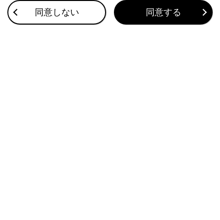
その他設定
同意しない
同意する
ドライバーを登録する
地図表示設定をする
このページは役に立ちましたか？
はい
いいえ
ブックマーク
あとで読む
個人情報の取扱いについて