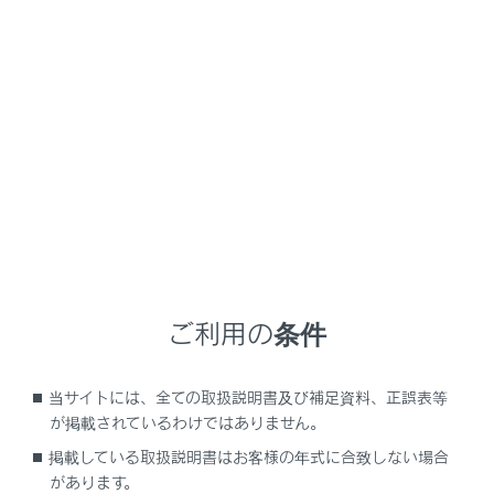
LS500h
取扱説明書
運転
運転にあたって
運転にあたって
メニュー
安全運転を心がけて、次の手順で走行してください。
ご利用の条件
安全に走行するには
当サイトには、全ての取扱説明書及び補足資料、正誤表等
急発進および後退速度の抑制（ドライブスター
が掲載されているわけではありません。
トコントロール）
掲載している取扱説明書はお客様の年式に合致しない場合
があります。