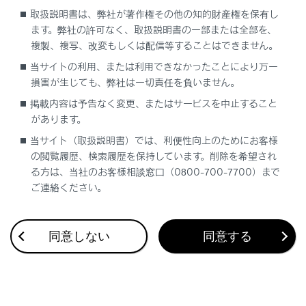
取扱説明書は、弊社が著作権その他の知的財産権を保有し
ます。弊社の許可なく、取扱説明書の一部または全部を、
複製、複写、改変もしくは配信等することはできません。
当サイトの利用、または利用できなかったことにより万一
合わせて見られているページ
損害が生じても、弊社は一切責任を負いません。
掲載内容は予告なく変更、またはサービスを中止すること
電子制御エアサスペンション
があります。
RCD（リヤカメラディテクション）（Lexus Teammate
当サイト（取扱説明書）では、利便性向上のためにお客様
Advanced Drive装着車）
の閲覧履歴、検索履歴を保持しています。削除を希望され
レーダークルーズコントロール（全車速追従機能付き）
る方は、当社のお客様相談窓口（0800-700-7700）まで
（Lexus Teammate Advanced Drive装着車）
ご連絡ください。
同意しない
同意する
このページは役に立ちましたか？
はい
いいえ