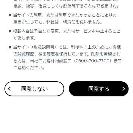
複製、複写、改変もしくは配信等することはできません。
当サイトの利用、または利用できなかったことにより万一
合わせて見られているページ
損害が生じても、弊社は一切責任を負いません。
ヒューズの点検・交換
掲載内容は予告なく変更、またはサービスを中止すること
があります。
駆動用電池冷却用吸入口の清掃
当サイト（取扱説明書）では、利便性向上のためにお客様
電子キーの電池交換
の閲覧履歴、検索履歴を保持しています。削除を希望され
る方は、当社のお客様相談窓口（0800-700-7700）まで
ご連絡ください。
このページは役に立ちましたか？
同意しない
同意する
はい
いいえ