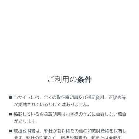
LS500h
取扱説明書
お手入れのしかた
お手入れのしかた
外装の手入れ
お手入れは、部位や素材にあった適切な方法で実施して
ご利用の条件
ください。
当サイトには、全ての取扱説明書及び補足資料、正誤表等
手入れの作業要領
が掲載されているわけではありません。
掲載している取扱説明書はお客様の年式に合致しない場合
があります。
取扱説明書は、弊社が著作権その他の知的財産権を保有し
ます。弊社の許可なく、取扱説明書の一部または全部を、