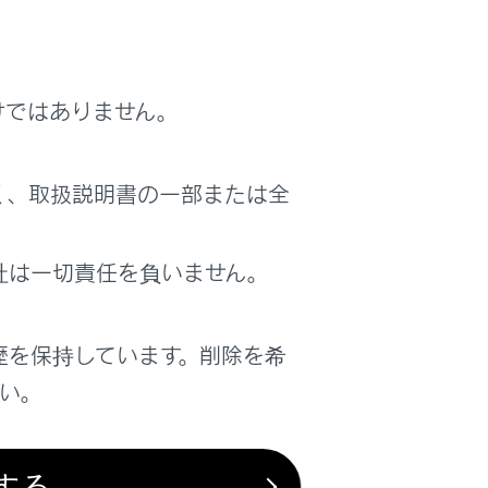
いますが、支援の範囲には限りがありま
をしてください。
けではありません。
く、取扱説明書の一部または全
する必要があるとき
社は一切責任を負いません。
正しく作動しないおそれがあるとき
歴を保持しています。削除を希
さい。
する