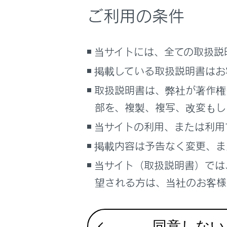
こんなときは
ご利用の条件
把
ブックマーク
R
す
あとで読む
当サイトには、全ての取扱説
RS
掲載している取扱説明書はお
PDFで見る
車両
取扱説明書は、弊社が著作権
シ
マルチメディア
部を、複製、複写、改変もし
機能
画面表示設定
当サイトの利用、または利用
セ
掲載内容は予告なく変更、ま
個人情報の取扱いについて
サイト利用について
当サイト（取扱説明書）では
お問い合わせ
ディスプ
望される方は、当社のお客様相
告知機能
同意しない