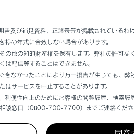
握し、安全運転に努めてください。
SAは、道路標識などの情報を知らせることで運転の支援を行
。運転者は常に道路標識などに従い、ご自身で適切な運転操作
明書及び補足資料、正誤表等が掲載されているわ
Aを使用してはいけない状況
客様の年式に合致しない場合があります。
その他の知的財産権を保有します。弊社の許可な
ステムをOFFにする必要があるとき： →
システムをOFFに
くは配信等することはできません。
が正常に作動しないおそれのある状況
できなかったことにより万一損害が生じても、弊
ンサーが正しく作動しないおそれがあるとき：→
センサーが
たはサービスを中止することがあります。
、利便性向上のためにお客様の閲覧履歴、検索履
レイ表示機能
談窓口（0800-700-7700）までご連絡くだ
同意