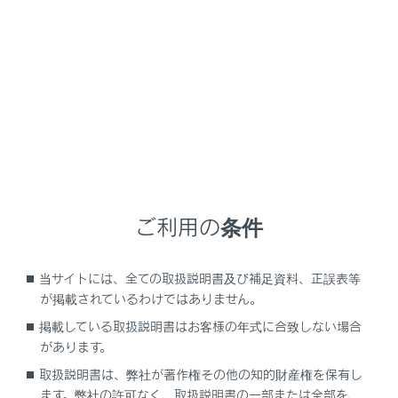
LS500h
取扱説明書
お手入れのしかた
簡単な点検・部品交換
エアコンフィルターの交換
エアコンを快適にお使いいただくために、エアコンフィ
ご利用の条件
ルターを定期的に交換してください。
当サイトには、全ての取扱説明書及び補足資料、正誤表等
交換するには
が掲載されているわけではありません。
掲載している取扱説明書はお客様の年式に合致しない場合
があります。
取扱説明書は、弊社が著作権その他の知的財産権を保有し
ます。弊社の許可なく、取扱説明書の一部または全部を、