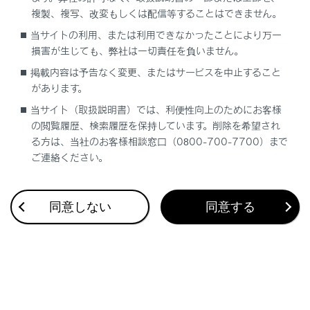
複製、複写、改変もしくは配信等することはできません。
当サイトの利用、または利用できなかったことにより万一
合わせて見られているページ
損害が生じても、弊社は一切責任を負いません。
ヒューズの点検・交換
掲載内容は予告なく変更、またはサービスを中止すること
があります。
駆動用電池冷却用吸入口の清掃
当サイト（取扱説明書）では、利便性向上のためにお客様
電子キーの電池交換
の閲覧履歴、検索履歴を保持しています。削除を希望され
る方は、当社のお客様相談窓口（0800-700-7700）まで
ご連絡ください。
このページは役に立ちましたか？
同意しない
同意する
はい
いいえ