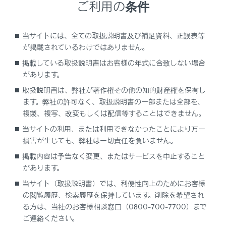
ご利用の条件
表示灯は、緊急通報可能または不可能状態を正
しく表示しないことがあります。たとえば、解
当サイトには、全ての取扱説明書及び補足資料、正誤表等
約時の処理をしていない中古車などに搭載され
が掲載されているわけではありません。
た通信モジュールを使用するときは、サービス
掲載している取扱説明書はお客様の年式に合致しない場合
の契約をしていない状態でも緊急通報可能状態
があります。
として表示することがあります｡
取扱説明書は、弊社が著作権その他の知的財産権を保有し
ます。弊社の許可なく、取扱説明書の一部または全部を、
複製、複写、改変もしくは配信等することはできません。
注意
当サイトの利用、または利用できなかったことにより万一
ヘルプネットスイッチパネルなどに液体をかけた
損害が生じても、弊社は一切責任を負いません。
り、強い衝撃を与えたりしないでください。ヘル
掲載内容は予告なく変更、またはサービスを中止すること
プネットスイッチパネルなどが故障すると、緊急
があります。
通報ができなくなったり、システム状態を正確に
当サイト（取扱説明書）では、利便性向上のためにお客様
お知らせすることができなくなります。ヘルプネ
の閲覧履歴、検索履歴を保持しています。削除を希望され
ットスイッチパネルなどが故障したときは、必ず
る方は、当社のお客様相談窓口（0800-700-7700）まで
レクサス販売店にご相談ください。
ご連絡ください。