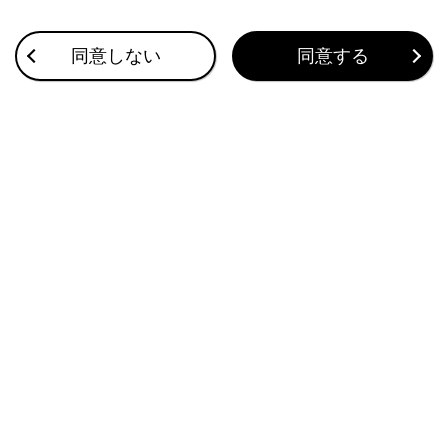
緊急通報および手動保守点検時は、スピーカーま
たはマイクに故障不具合などがあると、ヘルプネ
同意しない
同意する
ットセンターのオペレーターと通話できません。
これらの機器が故障したときは、必ずレクサス販
売店にご相談ください。
サービス開始と解約について
緊急通報について