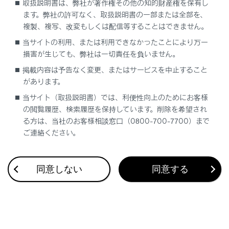
取扱説明書は、弊社が著作権その他の知的財産権を保有し
やむを得ないときは、開かれた場所に車を停
ます。弊社の許可なく、取扱説明書の一部または全部を、
め、排気ガスが車内に入ってこないことを確認
複製、複写、改変もしくは配信等することはできません。
してください。
当サイトの利用、または利用できなかったことにより万一
損害が生じても、弊社は一切責任を負いません。
降雪時や雪が積もった場所では、ハイブリッド
掲載内容は予告なく変更、またはサービスを中止すること
システムが作動したままにしないでください。
があります。
まわりに積もった雪で排気ガスが滞留して、車
内に侵入するおそれがあります。
当サイト（取扱説明書）では、利便性向上のためにお客様
の閲覧履歴、検索履歴を保持しています。削除を希望され
排気管について
る方は、当社のお客様相談窓口（0800-700-7700）まで
ご連絡ください。
排気管は定期的に点検する必要があります。排気
管等の腐食などによる穴や亀裂、および継ぎ手部
の損傷、また、排気音の異常などに気付いた場合
同意しない
同意する
は、必ずレクサス販売店で点検を受けてくださ
い。