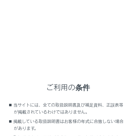
量の排気ガスが眠気を招き事故の原因となるほか、重
大な健康障害におよぶか、最悪の場合死亡につながる
おそれがあります。
走行中の留意事項
トランクを閉じてください。
トランクが閉じているのに車内で排気ガス臭がす
るときは、ドアガラスを開けて空気を入れかえ、
すみやかにレクサス販売店で点検整備を受けてく
ださい。
ご利用の条件
駐車するとき
車庫内など換気が悪い場所や囲まれた場所で
当サイトには、全ての取扱説明書及び補足資料、正誤表等
は、ハイブリッドシステムを停止してくださ
が掲載されているわけではありません。
い。
掲載している取扱説明書はお客様の年式に合致しない場合
長時間ハイブリッドシステムが作動したままに
があります。
しないでください。