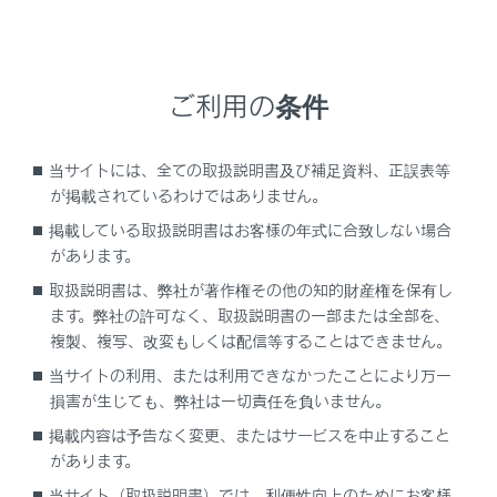
[‍後席-Miracast®‍]
を選択します。
[‍後席-Miracast®‍]
画面が表示されます。
‍®
次のようなときは、
Miracast
の再生を停止しま
ご利用の条件
す。
‍®
‍®
Miracast
対応機器で、
Miracast
機能を終了し
たとき
当サイトには、全ての取扱説明書及び補足資料、正誤表等
が掲載されているわけではありません。
リヤシートエンターテインメントシステム側で
‍®
掲載している取扱説明書はお客様の年式に合致しない場合
後席の
Miracast
を切断する操作をしたとき
があります。
関連リンク
取扱説明書は、弊社が著作権その他の知的財産権を保有し
ます。弊社の許可なく、取扱説明書の一部または全部を、
複製、複写、改変もしくは配信等することはできません。
後席のMiracastについての留意事項
当サイトの利用、または利用できなかったことにより万一
後席のMiracastを接続する
損害が生じても、弊社は一切責任を負いません。
後席のMiracastを切断する
掲載内容は予告なく変更、またはサービスを中止すること
があります。
当サイト（取扱説明書）では、利便性向上のためにお客様