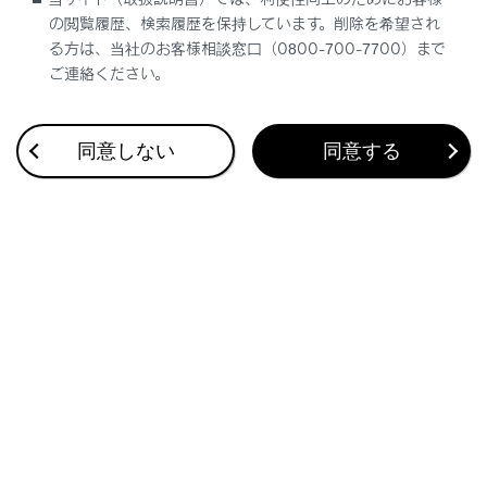
の閲覧履歴、検索履歴を保持しています。削除を希望され
る方は、当社のお客様相談窓口（0800-700-7700）まで
ご連絡ください。
合わせて見られているページ
同意しない
同意する
リヤシートエンターテインメントシステムで地上デジタルテ
レビを視聴する
SDメモリーカードの動画ファイルを再生する
リヤシートエンターテインメントシステムでDVD/Blu-ray
Disc™ (BD)/Video CDを再生する
このページは役に立ちましたか？