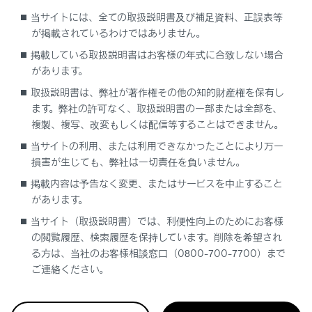
当サイトには、全ての取扱説明書及び補足資料、正誤表等
知識
が掲載されているわけではありません。
掲載している取扱説明書はお客様の年式に合致しない場合
リヤシートエンターテインメントシステムは、
があります。
エンジンスイッチ＜パワースイッチ＞がACCま
取扱説明書は、弊社が著作権その他の知的財産権を保有し
たはONのときに使用できます。
ます。弊社の許可なく、取扱説明書の一部または全部を、
システムが起動すると、しばらくの間、利用に
複製、複写、改変もしくは配信等することはできません。
関する警告画面が表示されます。
当サイトの利用、または利用できなかったことにより万一
損害が生じても、弊社は一切責任を負いません。
注意
掲載内容は予告なく変更、またはサービスを中止すること
があります。
画面のよごれは、柔らかく乾いた布で軽くふき取って
当サイト（取扱説明書）では、利便性向上のためにお客様
ください。
の閲覧履歴、検索履歴を保持しています。削除を希望され
手で強く押したり、かたい布などでこすると表面に傷
る方は、当社のお客様相談窓口（0800-700-7700）まで
がつくことがあります。
ご連絡ください。