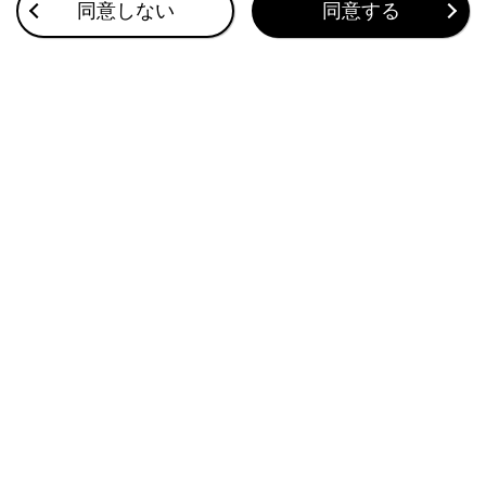
同意しない
同意する
文字情報の表示についての情報
各種画面で情報として表示できる文字数には制限がある
ため、すべてを表示できないことがあります。また、記
録されている内容によっては正しく表示されないことが
あります。
合わせて見られているページ
オーディオのソースを変更する
音声で操作する