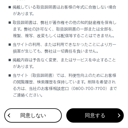
ハイブリッドシステムを停止するには
掲載している取扱説明書はお客様の年式に合致しない場合
があります。
パワースイッチを切りかえるには
取扱説明書は、弊社が著作権その他の知的財産権を保有し
ます。弊社の許可なく、取扱説明書の一部または全部を、
複製、複写、改変もしくは配信等することはできません。
当サイトの利用、または利用できなかったことにより万一
損害が生じても、弊社は一切責任を負いません。
掲載内容は予告なく変更、またはサービスを中止すること
合わせて見られているページ
があります。
当サイト（取扱説明書）では、利便性向上のためにお客様
電子制御エアサスペンション
の閲覧履歴、検索履歴を保持しています。削除を希望され
RCD（リヤカメラディテクション）（Lexus Teammate
る方は、当社のお客様相談窓口（0800-700-7700）まで
Advanced Drive装着車）
ご連絡ください。
レーダークルーズコントロール（全車速追従機能付き）
（Lexus Teammate Advanced Drive装着車）
同意しない
同意する