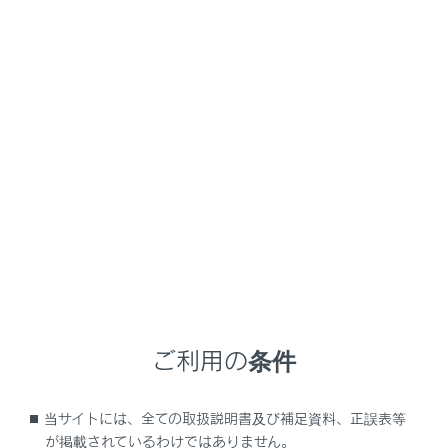
LS500h
取扱説明書
運転
運転のしかた
パワー（イグニッション）スイ
ッチ
メニュー
電子キーを携帯して次の操作を行うことで、ハイブリッ
ドシステムの始動またはパワースイッチのモードを切り
かえることができます。
ご利用の条件
ハイブリッドシステムを始動するには
当サイトには、全ての取扱説明書及び補足資料、正誤表等
が掲載されているわけではありません。