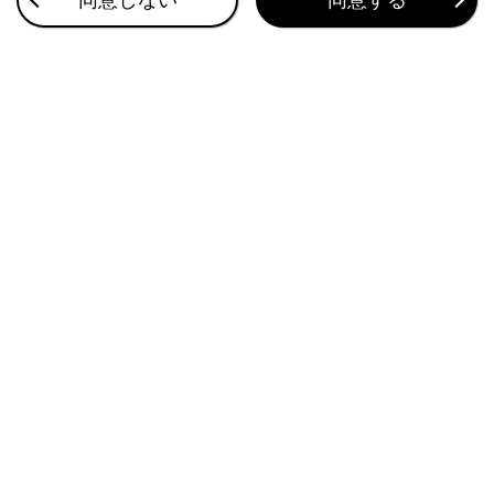
同意しない
同意する
Advanced Drive装着車）
このページは役に立ちましたか？
はい
いいえ
ブックマーク
あとで読む
個人情報の取扱いについて
サイト利用について
お問い合わせ