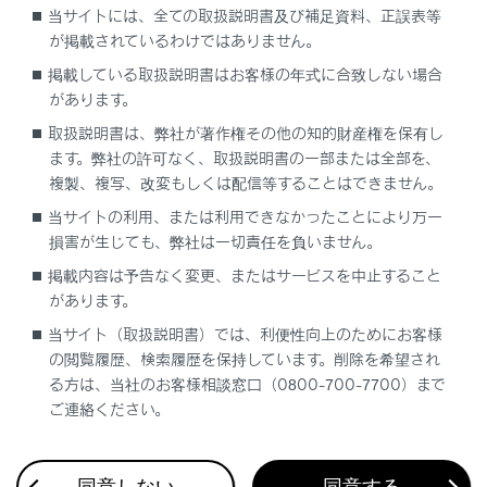
当サイトには、全ての取扱説明書及び補足資料、正誤表等
信号切替り告知機能
が掲載されているわけではありません。
掲載している取扱説明書はお客様の年式に合致しない場合
システムのON／OFFを変更する
があります。
取扱説明書は、弊社が著作権その他の知的財産権を保有し
発進遅れ告知機能の設定を変更する
ます。弊社の許可なく、取扱説明書の一部または全部を、
複製、複写、改変もしくは配信等することはできません。
当サイトの利用、または利用できなかったことにより万一
損害が生じても、弊社は一切責任を負いません。
掲載内容は予告なく変更、またはサービスを中止すること
があります。
合わせて見られているページ
当サイト（取扱説明書）では、利便性向上のためにお客様
の閲覧履歴、検索履歴を保持しています。削除を希望され
る方は、当社のお客様相談窓口（0800-700-7700）まで
電子制御エアサスペンション
ご連絡ください。
RCD（リヤカメラディテクション）（Lexus Teammate
Advanced Drive装着車）
ドライバー異常時対応システム（Lexus Teammate