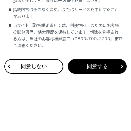
損害が生じても、弊社は一切責任を負いません。
掲載内容は予告なく変更、またはサービスを中止すること
ウォッシャータンク
があります。
当サイト（取扱説明書）では、利便性向上のためにお客様
タイヤ・ホイール
の閲覧履歴、検索履歴を保持しています。削除を希望され
る方は、当社のお客様相談窓口（0800-700-7700）まで
車両仕様
ご連絡ください。
同意しない
同意する
合わせて見られているページ
ユーザーカスタマイズ機能一覧（Lexus Teammate
Advanced Drive非装着車）
ユーザーカスタマイズ機能一覧（Lexus Teammate
Advanced Drive装着車）