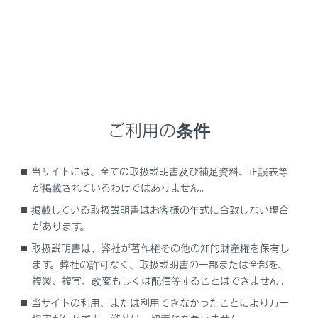
燃料
エンジンオイル
ラジエーター
ご利用の条件
トランスミッション
当サイトには、全ての取扱説明書及び補足資料、正誤表等
が掲載されているわけではありません。
トランスファー（AWD車）
掲載している取扱説明書はお客様の年式に合致しない場合
があります。
フロントディファレンシャル（AWD車）
取扱説明書は、弊社が著作権その他の知的財産権を保有し
ます。弊社の許可なく、取扱説明書の一部または全部を、
リヤディファレンシャル
複製、複写、改変もしくは配信等することはできません。
当サイトの利用、または利用できなかったことにより万一
ブレーキ