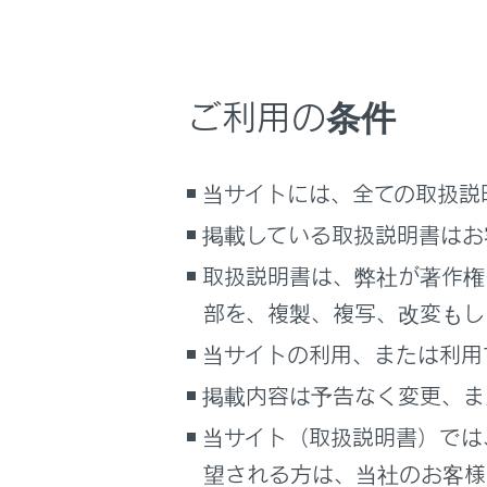
こんなときは
ディスプ
タッチス
ブックマーク
[‍PWR・VO
ご利用の条件
あとで読む
オーディオ
PDFで見る
知識
車両
当サイトには、全ての取扱説
マルチメディア
液晶画
掲載している取扱説明書はお
太陽の
画面表示設定
取扱説明書は、弊社が著作権
偏光レ
部を、複製、複写、改変もし
個人情報の取扱いについて
当サイトの利用、または利用
サイト利用について
警告
お問い合わせ
掲載内容は予告なく変更、ま
安全のため
当サイト（取扱説明書）では
を誤るなど
望される方は、当社のお客様相
てください