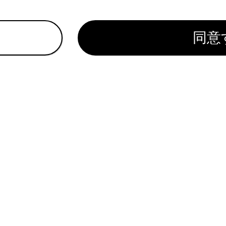
同意
ハイブリッドシステム＞が停止した状態で長時間使用しないで
。
を再起動する
れているページ
このページ