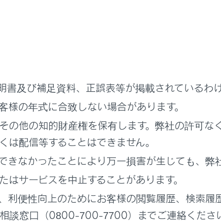
レイ
クリーンを指で直接ふれて操作します。
L‍]
ノブ
のON/OFFや音量を調整できます。
明書及び補足資料、正誤表等が掲載されているわ
面は、周囲環境や見る方向により画面が白っぽく見えたり、黒っ
客様の年式に合致しない場合があります。
光などの外光が画面にあたると画面が見にくくなります。
その他の知的財産権を保有します。弊社の許可な
ンズを使用したサングラスなどを装着すると、画面が暗く見えた
くは配信等することはできません。
できなかったことにより万一損害が生じても、弊
たはサービスを中止することがあります。
、運転者は走行中に極力操作をせず、停車させてから操作をし
、利便性向上のためにお客様の閲覧履歴、検索履
思わぬ事故につながるおそれがあり危険です。なお、走行中に
談窓口（0800-700-7700）までご連絡くださ
。