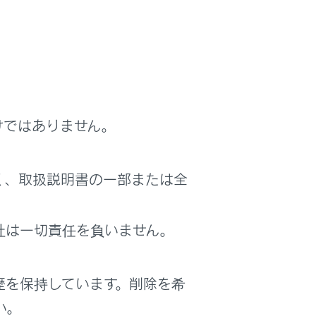
けではありません。
ぽく見えたりします。
く、取扱説明書の一部または全
り、見にくくなったりします。
社は一切責任を負いません。
てください。走行中の操作はハンドル操作
歴を保持しています。削除を希
画面を見るときは、必要最小限の時間にし
い。