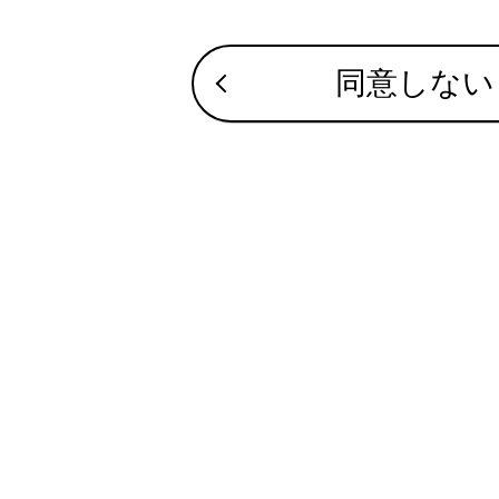
同意しない
注意
エンジン＜
があります
システム
合わせて見ら