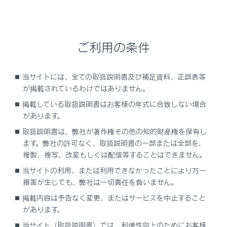
アシストグリップ
ご利用の条件
コートフックを使うには
時計
当サイトには、全ての取扱説明書及び補足資料、正誤表等
が掲載されているわけではありません。
アクセサリーソケット/アクセサリーコンセン
掲載している取扱説明書はお客様の年式に合致しない場合
トを使うには
があります。
取扱説明書は、弊社が著作権その他の知的財産権を保有し
サンバイザーを使うには
ます。弊社の許可なく、取扱説明書の一部または全部を、
複製、複写、改変もしくは配信等することはできません。
バニティミラーを使うには
当サイトの利用、または利用できなかったことにより万一
損害が生じても、弊社は一切責任を負いません。
リヤドア／リヤクォーターサンシェードを展開
掲載内容は予告なく変更、またはサービスを中止すること
／格納するには
があります。
当サイト（取扱説明書）では、利便性向上のためにお客様