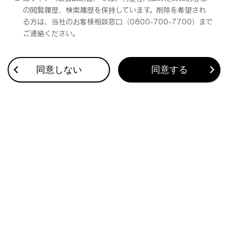
リヤサンシェードを展開／格納するには
の閲覧履歴、検索履歴を保持しています。削除を希望され
る方は、当社のお客様相談窓口（0800-700-7700）まで
ご連絡ください。
同意しない
同意する
合わせて見られているページ
アクセサリーコンセント（AC100V・1500W）
リヤオートエアコン
非常時給電システム
このページは役に立ちましたか？