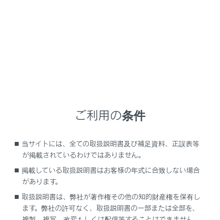
LS500h
取扱説明書
お手入れのしかた
簡単な点検・部品交換
ウォッシャー液の補充
ご利用の条件
当サイトには、全ての取扱説明書及び補足資料、正誤表等
補充をするには
が掲載されているわけではありません。
掲載している取扱説明書はお客様の年式に合致しない場合
があります。
取扱説明書は、弊社が著作権その他の知的財産権を保有し
ます。弊社の許可なく、取扱説明書の一部または全部を、
複製、複写、改変もしくは配信等することはできません。