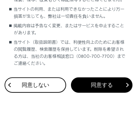
合わせて見られているページ
当サイトの利用、または利用できなかったことにより万一
損害が生じても、弊社は一切責任を負いません。
ヒューズの点検・交換
掲載内容は予告なく変更、またはサービスを中止すること
駆動用電池冷却用吸入口の清掃
があります。
電子キーの電池交換
当サイト（取扱説明書）では、利便性向上のためにお客様
の閲覧履歴、検索履歴を保持しています。削除を希望され
る方は、当社のお客様相談窓口（0800-700-7700）まで
ご連絡ください。
このページは役に立ちましたか？
同意しない
同意する
はい
いいえ
ブックマーク
あとで読む