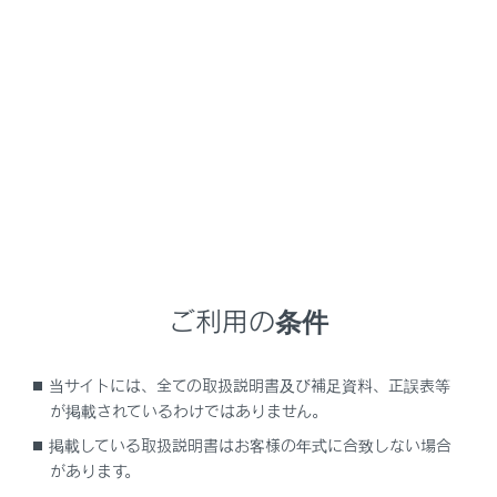
LS500h
取扱説明書
車両情報
初期設定
初期設定が必要な項目
次の項目は補機バッテリーを再接続したり、メンテナン
スを行ったあとなどに、システムを正しく作動させるた
ご利用の条件
めに初期設定が必要です。
当サイトには、全ての取扱説明書及び補足資料、正誤表等
初期設定が必要な項目
が掲載されているわけではありません。
掲載している取扱説明書はお客様の年式に合致しない場合
があります。