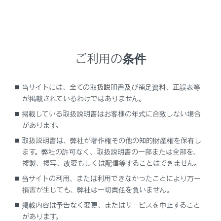
けると、エージェント（音声対話サービス）を終了
します。
[‍
‍]
スイッチ
ご利用の条件
電話をかけられない状態のとき、履歴画面を表示
します。
電話画面で
[‍
‍]
が表示されている場合に電話を
当サイトには、全ての取扱説明書及び補足資料、正誤表等
かけることができます。
が掲載されているわけではありません。
発信中／通話中は、電話を切ります。
掲載している取扱説明書はお客様の年式に合致しない場合
があります。
着信中／割り込み着信中は、電話に出ます。
取扱説明書は、弊社が著作権その他の知的財産権を保有し
ます。弊社の許可なく、取扱説明書の一部または全部を、
知識
複製、複写、改変もしくは配信等することはできません。
当サイトの利用、または利用できなかったことにより万一
Apple CarPlay/Android Autoを接続中に
[‍
損害が生じても、弊社は一切責任を負いません。
‍]
を押すと、Apple CarPlay/Android
Autoの電話画面がマルチメディアシステムに
掲載内容は予告なく変更、またはサービスを中止すること
表示されます。
があります。