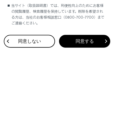
Apple CarPlayとハンズフリー電話を接続中
当サイト（取扱説明書）では、利便性向上のためにお客様
の閲覧履歴、検索履歴を保持しています。削除を希望され
に
[‍
‍]
を押すと、Apple CarPlayまたはマル
る方は、当社のお客様相談窓口（0800-700-7700）まで
チメディアシステムの電話画面が表示されま
ご連絡ください。
す。最後に使用した機能が優先されます。ど
ちらも使用していない場合は、メイン機器が
優先されます。
同意しない
同意する
Android Autoとハンズフリー電話を接続中に
[‍
‍]
を押すと、マルチメディアシステムの電
話画面が表示されます。
着信時は携帯電話の着信画面（ハンズフリー
電話／Apple CarPlay/Android Auto）が表
示されます。
関連リンク
Apple CarPlay/Android Auto使用上の留意事項