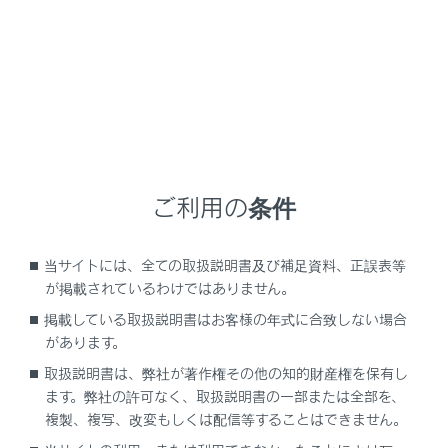
その位置から再生します。
[‍
‍]
再生を一時停止します。
[‍
‍]
再生します。
[‍
‍]
ご利用の条件
トラックが切りかわります。
長押しすると、早送りします。手を離すと、そ
当サイトには、全ての取扱説明書及び補足資料、正誤表等
の位置から再生します。
が掲載されているわけではありません。
[‍
‍]
掲載している取扱説明書はお客様の年式に合致しない場合
リピート再生をします。
があります。
タッチするたびに、リピートの設定が切りかわ
取扱説明書は、弊社が著作権その他の知的財産権を保有し
ります。
ます。弊社の許可なく、取扱説明書の一部または全部を、
複製、複写、改変もしくは配信等することはできません。
[‍
‍]