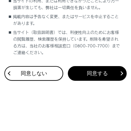
当サイトの利用、または利用できなかったことにより万一
設定可能な項目を表示します。
損害が生じても、弊社は一切責任を負いません。
[‍Apple CarPlay‍]
掲載内容は予告なく変更、またはサービスを中止すること
があります。
Apple CarPlayの画面を表示します。
当サイト（取扱説明書）では、利便性向上のためにお客様
ステアリングスイッチで操作する
の閲覧履歴、検索履歴を保持しています。削除を希望され
る方は、当社のお客様相談窓口（0800-700-7700）まで
ご連絡ください。
同意しない
同意する
[‍<‍]
／
[‍>‍]
スイッチ
トラックが切りかわります。
押し続けると、早もどし／早送りします。手を
離すと、その位置から再生します。