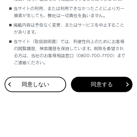
当サイトの利用、または利用できなかったことにより万一
損害が生じても、弊社は一切責任を負いません。
掲載内容は予告なく変更、またはサービスを中止すること
があります。
当サイト（取扱説明書）では、利便性向上のためにお客様
の閲覧履歴、検索履歴を保持しています。削除を希望され
る方は、当社のお客様相談窓口（0800-700-7700）まで
知識
ご連絡ください。
一部の機能において、長押し（画面にタッチし
続ける）やダブルタップ（画面に素早く2回タ
同意しない
同意する
ッチする）が必要な操作があります。
画面をタッチするときの感度レベルを変更でき
ます。
画面のボタンにタッチしたときの応答音出力の
有無を変更できます。
フリック操作は、標高の高い場所ではスムーズ