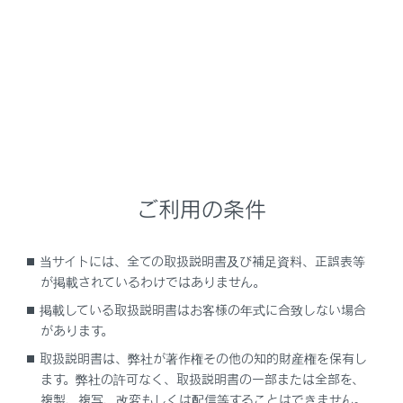
フリック
画面にふれた指先を素早く払います。リスト画面や地図
画面を大きくスクロールできます。
ご利用の条件
当サイトには、全ての取扱説明書及び補足資料、正誤表等
が掲載されているわけではありません。
ピンチイン／ピンチアウト
掲載している取扱説明書はお客様の年式に合致しない場合
画面にふれた2本の指を広げたり近づけたりします。地図
があります。
の拡大や縮小を行うことができます。
取扱説明書は、弊社が著作権その他の知的財産権を保有し
ます。弊社の許可なく、取扱説明書の一部または全部を、
複製、複写、改変もしくは配信等することはできません。