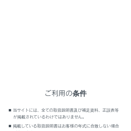
LS500h
取扱説明書
マルチメディア
ナビゲーション
VICS・交通情報
気象、災害情報のエリア表示
気象、災害情報を受信すると地図上に自動的に該当エリ
アがハイライト表示されます。
ご利用の条件
当サイトには、全ての取扱説明書及び補足資料、正誤表等
が掲載されているわけではありません。
掲載している取扱説明書はお客様の年式に合致しない場合