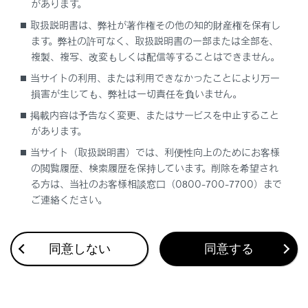
があります。
取扱説明書は、弊社が著作権その他の知的財産権を保有し
ます。弊社の許可なく、取扱説明書の一部または全部を、
複製、複写、改変もしくは配信等することはできません。
当サイトの利用、または利用できなかったことにより万一
損害が生じても、弊社は一切責任を負いません。
掲載内容は予告なく変更、またはサービスを中止すること
合わせて見られているページ
があります。
当サイト（取扱説明書）では、利便性向上のためにお客様
VICSについて
の閲覧履歴、検索履歴を保持しています。削除を希望され
地図を更新する
る方は、当社のお客様相談窓口（0800-700-7700）まで
ご連絡ください。
目的地検索画面の見方
同意しない
同意する
このページは役に立ちましたか？