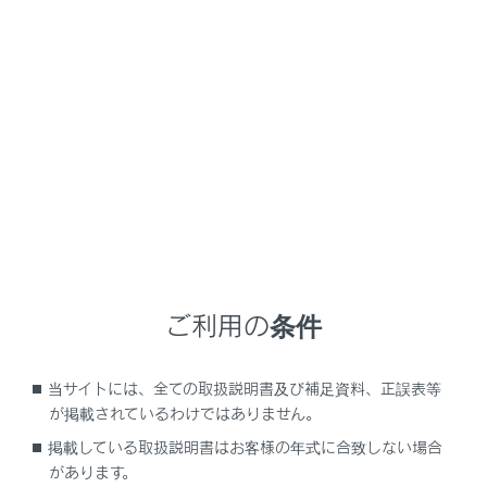
LS500h
取扱説明書
テム
リヤシートエンターテインメントシステムでHDMI接続機器を操作する
リヤシートエンターテインメン
トシステムでHDMI接続機器を操
作する
ご利用の条件
リヤシートエンターテインメントシステムでHDMIを再生
する
当サイトには、全ての取扱説明書及び補足資料、正誤表等
が掲載されているわけではありません。
掲載している取扱説明書はお客様の年式に合致しない場合
があります。