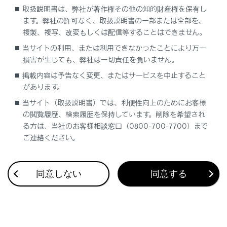
取扱説明書は、弊社が著作権その他の知的財産権を保有し
ます。弊社の許可なく、取扱説明書の一部または全部を、
複製、複写、改変もしくは配信等することはできません。
当サイトの利用、または利用できなかったことにより万一
合わせて見られているページ
損害が生じても、弊社は一切責任を負いません。
リヤシートエンターテインメントシステムで地上デジタルテ
掲載内容は予告なく変更、またはサービスを中止すること
レビを視聴する
があります。
当サイト（取扱説明書）では、利便性向上のためにお客様
SDメモリーカードの動画ファイルを再生する
の閲覧履歴、検索履歴を保持しています。削除を希望され
リヤシートエンターテインメントシステムでDVD/Blu-ray
る方は、当社のお客様相談窓口（0800-700-7700）まで
Disc™ (BD)/Video CDを再生する
ご連絡ください。
同意しない
同意する
このページは役に立ちましたか？
はい
いいえ