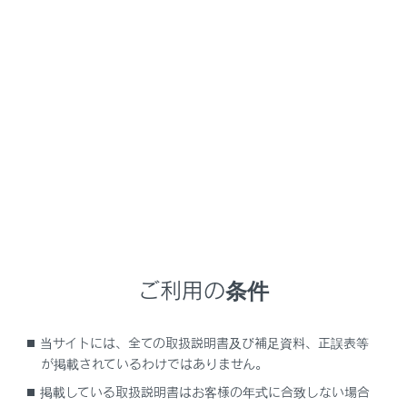
ハンズフリー電話より優先される音声案内
は、ミュートされません。
マルチメディアシステムで携帯電話の着信音
を設定していても、携帯電話の設定によって
は、マルチメディアシステムでは違う着信音
が出力される場合があります。
ドライブモードなど、携帯電話の設定によっ
ては、着信できない場合があります。
携帯電話の機種によっては、次のことがあり
ます。
着信音は、車両スピーカーと携帯電話の両
方から聞こえる場合があります。
ご利用の条件
着信時に相手の電話番号が表示されない場
合があります。
当サイトには、全ての取扱説明書及び補足資料、正誤表等
携帯電話を直接操作して電話を受けたと
が掲載されているわけではありません。
き、または携帯電話を自動着信応答に設定
掲載している取扱説明書はお客様の年式に合致しない場合
したときは、携帯電話での通話になる場合