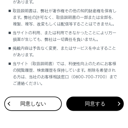
があります。
があります。
取扱説明書は、弊社が著作権その他の知的財産権を保有し
携帯電話でデータ通信を行っている最中に
ます。弊社の許可なく、取扱説明書の一部または全部を、
着信があったときは、着信画面がマルチメ
複製、複写、改変もしくは配信等することはできません。
ディアシステムに表示されず、着信音も鳴
らない場合があります。
当サイトの利用、または利用できなかったことにより万一
損害が生じても、弊社は一切責任を負いません。
連絡先自動転送（PBAP）に対応している携
掲載内容は予告なく変更、またはサービスを中止すること
帯電話で、連絡先の画像データが転送された
があります。
場合、着信時に
[‍連絡先の画像表示‍]
がONに設
当サイト（取扱説明書）では、利便性向上のためにお客様
定されていると、電話番号と共に画像が表示
の閲覧履歴、検索履歴を保持しています。削除を希望され
されます。
（
Bluetooth
機器を設定する
）
る方は、当社のお客様相談窓口（0800-700-7700）まで
マルチメディアシステムで着信音の設定を携
ご連絡ください。
帯電話の着信音以外に設定している場合、携
帯電話をマナー（バイブレータ）モードや着
同意しない
同意する
信音消去に設定していても、マルチメディア
システムで登録されている着信音が出力され
ます。
応答保留中の携帯電話をハンズフリー電話に