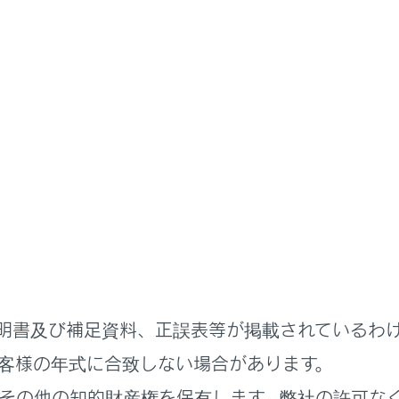
運転支援装置について
補助する装置
性や運転性能を確保するため、走行状況に応じて次の装置が自
のなので、過信せずに運転には十分に注意してください。
助する装置について
明書及び補足資料、正誤表等が掲載されているわ
客様の年式に合致しない場合があります。
その他の知的財産権を保有します。弊社の許可な