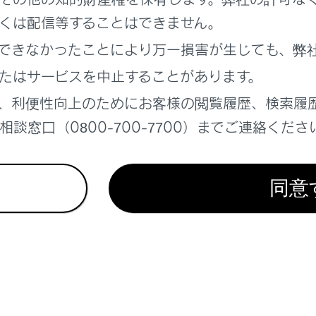
くは配信等することはできません。
れているページ
このページ
できなかったことにより万一損害が生じても、弊
サスペンション
たはサービスを中止することがあります。
ラディテクション）（Lexus Teammate
rive装着車）
、利便性向上のためにお客様の閲覧履歴、検索履
ズコントロール（全車速追従機能付き）（Lexus
談窓口（0800-700-7700）までご連絡くださ
vanced Drive装着車）
同意