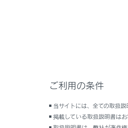
LS500h
取扱説明書
運転
その他の
ホーム
運転を
はじめに
安全・安心のために
走行に関する情報表示
走行の安全
運転する前に
補助的なも
運転
ご利用の条件
室内装備・機能
マルチメディア
運転を補
当サイトには、全ての取扱説
お手入れのしかた
万一の場合には
掲載している取扱説明書はお
車両情報
取扱説明書は、弊社が著作権