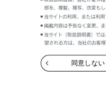
こんなときは
部を、複製、複写、改変もし
合わせて見ら
ブックマーク
当サイトの利用、または利用
電子制御エア
あとで読む
掲載内容は予告なく変更、ま
RCD（リヤカメ
Advanced D
当サイト（取扱説明書）では
PDFで見る
車両
レーダークルー
望される方は、当社のお客様相
Teammate Ad
マルチメディア
画面表示設定
同意しない
個人情報の取扱いについて
サイト利用について
お問い合わせ