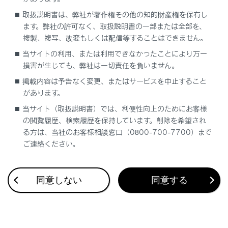
取扱説明書は、弊社が著作権その他の知的財産権を保有し
ます。弊社の許可なく、取扱説明書の一部または全部を、
複製、複写、改変もしくは配信等することはできません。
当サイトの利用、または利用できなかったことにより万一
合わせて見られているページ
損害が生じても、弊社は一切責任を負いません。
掲載内容は予告なく変更、またはサービスを中止すること
電子制御エアサスペンション
があります。
RCD（リヤカメラディテクション）（Lexus Teammate
当サイト（取扱説明書）では、利便性向上のためにお客様
Advanced Drive装着車）
の閲覧履歴、検索履歴を保持しています。削除を希望され
レーダークルーズコントロール（全車速追従機能付き）
る方は、当社のお客様相談窓口（0800-700-7700）まで
（Lexus Teammate Advanced Drive装着車）
ご連絡ください。
同意しない
同意する
このページは役に立ちましたか？