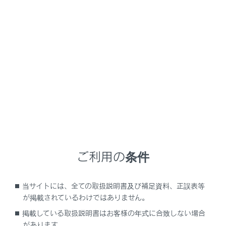
LS500h
取扱説明書
運転
給油のしかた
給油口の開け方
メニュー
給油する前に
ご利用の条件
給油口を開けるには
当サイトには、全ての取扱説明書及び補足資料、正誤表等
が掲載されているわけではありません。
給油口の閉め方
掲載している取扱説明書はお客様の年式に合致しない場合
があります。