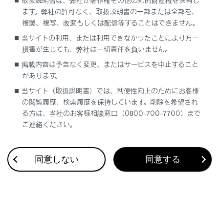
取扱説明書は、弊社が著作権その他の知的財産権を保有し
ます。弊社の許可なく、取扱説明書の一部または全部を、
複製、複写、改変もしくは配信等することはできません。
当サイトの利用、または利用できなかったことにより万一
合わせて見られているページ
損害が生じても、弊社は一切責任を負いません。
掲載内容は予告なく変更、またはサービスを中止すること
キー
があります。
トランク
当サイト（取扱説明書）では、利便性向上のためにお客様
デジタルインナーミラー（Lexus Teammate Advanced
の閲覧履歴、検索履歴を保持しています。削除を希望され
Drive非装着車）
る方は、当社のお客様相談窓口（0800-700-7700）まで
ご連絡ください。
このページは役に立ちましたか？
同意しない
同意する
はい
いいえ