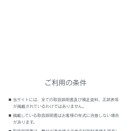
LS500h
取扱説明書
運転する前に
ドアガラス・ムーンルーフの開閉
パワーウインドウ
メニュー
ご利用の条件
ドアガラスを開閉するには
当サイトには、全ての取扱説明書及び補足資料、正誤表等
誤操作を防止するには（ウインドウロックスイ
が掲載されているわけではありません。
ッチ）
掲載している取扱説明書はお客様の年式に合致しない場合
があります。