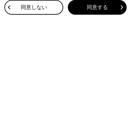
Advanced Drive装着車）
同意しない
同意する
レーダークルーズコントロール（全車速追従機能付き）
（Lexus Teammate Advanced Drive装着車）
このページは役に立ちましたか？
はい
いいえ
ブックマーク
あとで読む
個人情報の取扱いについて