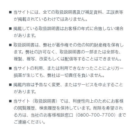
システムの構成部品
当サイトには、全ての取扱説明書及び補足資料、正誤表等
が掲載されているわけではありません。
システムを作動させるには
掲載している取扱説明書はお客様の年式に合致しない場合
があります。
システムの作動範囲について
取扱説明書は、弊社が著作権その他の知的財産権を保有し
ます。弊社の許可なく、取扱説明書の一部または全部を、
複製、複写、改変もしくは配信等することはできません。
巻き込み警報機能
当サイトの利用、または利用できなかったことにより万一
損害が生じても、弊社は一切責任を負いません。
掲載内容は予告なく変更、またはサービスを中止すること
があります。
当サイト（取扱説明書）では、利便性向上のためにお客様
の閲覧履歴、検索履歴を保持しています。削除を希望され
合わせて見られているページ
る方は、当社のお客様相談窓口（0800-700-7700）まで
ご連絡ください。
電子制御エアサスペンション
RCD（リヤカメラディテクション）（Lexus Teammate