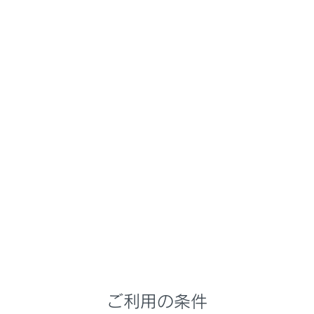
LS500h
取扱説明書
運転
運転支援装置について（Lexus Teammate Advanced Drive装着車）
クリアランスソナー（Lexus
Teammate Advanced Drive装
着車）
メニュー
クリアランスソナーは、車両と壁などの静止物とのおお
よその距離を超音波センサーによって検知して、マルチ
インフォメーションディスプレイ、ヘッドアップディス
プレイおよびセンターディスプレイの距離表示とブザー
音・音声案内で運転者にお知らせします。
ご利用の条件