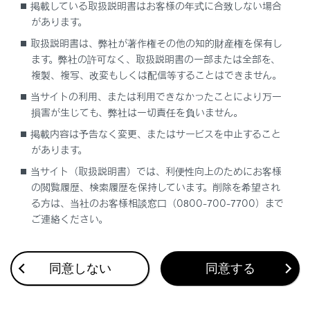
掲載している取扱説明書はお客様の年式に合致しない場合
Teammate Advanced Drive装着車）
）
があります。
取扱説明書は、弊社が著作権その他の知的財産権を保有し
警告
ます。弊社の許可なく、取扱説明書の一部または全部を、
複製、複写、改変もしくは配信等することはできません。
エアサスペンションについて
当サイトの利用、または利用できなかったことにより万一
ハイブリッドシステムが停止していたとして
損害が生じても、弊社は一切責任を負いません。
も、車高制御によって車高が変わることがあり
掲載内容は予告なく変更、またはサービスを中止すること
ます。車体の下や車体とタイヤのあいだに手や
があります。
足を入れないでください。挟まれてけがをする
当サイト（取扱説明書）では、利便性向上のためにお客様
おそれがあります。
の閲覧履歴、検索履歴を保持しています。削除を希望され
る方は、当社のお客様相談窓口（0800-700-7700）まで
次のような状況では、車高調整機能が作動しな
ご連絡ください。
いように、車高制御をOFFにしてください。作
動を停止しないと車高が変わり、車両に体が挟
まれたりして思わぬ事故につながるおそれがあ
同意しない
同意する
り危険です。