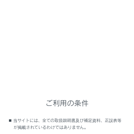
ドアを施錠・解錠したとき
タンク内の空気圧が低いとき
車高が昇降していないのにコンプレッサーとバ
ルブがくり返し作動することがありますが、異
常ではありません。
マルチインフォメーションディスプレイ
に“エアサスペンション故障 販売店で点
検してください”と表示されたときは
システムが正常に作動しないおそれがありま
す。レクサス販売店で点検を受けてください。
カスタマイズ機能
ご利用の条件
機能の一部は、設定を変更することができま
す。（→
ユーザーカスタマイズ機能一覧
当サイトには、全ての取扱説明書及び補足資料、正誤表等
（Lexus Teammate Advanced Drive非装着
が掲載されているわけではありません。
車）
,
ユーザーカスタマイズ機能一覧（Lexus