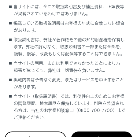
システムの構成部品
当サイトには、全ての取扱説明書及び補足資料、正誤表等
が掲載されているわけではありません。
駆動用電池冷却用吸入口
掲載している取扱説明書はお客様の年式に合致しない場合
があります。
緊急停止システム
取扱説明書は、弊社が著作権その他の知的財産権を保有し
ます。弊社の許可なく、取扱説明書の一部または全部を、
複製、複写、改変もしくは配信等することはできません。
警告メッセージ
当サイトの利用、または利用できなかったことにより万一
損害が生じても、弊社は一切責任を負いません。
掲載内容は予告なく変更、またはサービスを中止すること
があります。
当サイト（取扱説明書）では、利便性向上のためにお客様
の閲覧履歴、検索履歴を保持しています。削除を希望され
合わせて見られているページ
る方は、当社のお客様相談窓口（0800-700-7700）まで
ご連絡ください。
オートアラーム
シートベルト