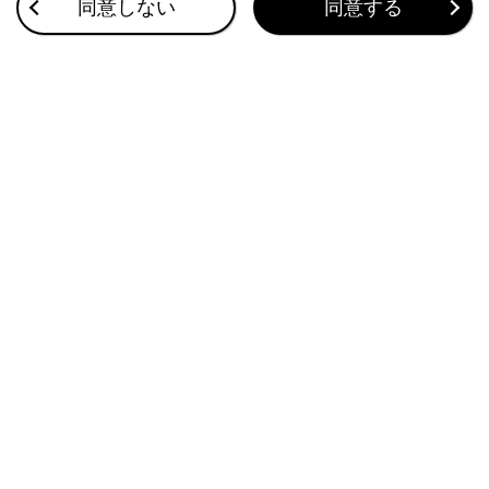
同意しない
同意する
SRSエアバッグ（Lexus Teammate Advanced Drive装着
車）
このページは役に立ちましたか？
はい
いいえ
ブックマーク
あとで読む
個人情報の取扱いについて
サイト利用について