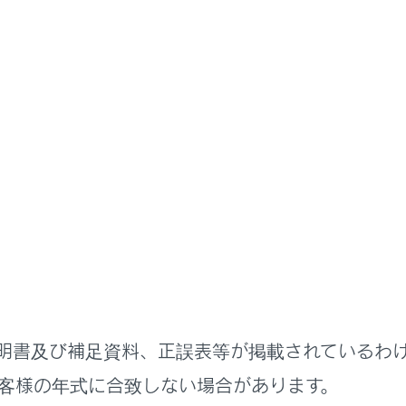
基本操作
ナビゲーションの基本操作
スケール（縮尺）の切りかえ
縮小ができます。
‍]
（拡大）または
[‍
‍]
（縮小）にタッチします。
明書及び補足資料、正誤表等が掲載されているわ
客様の年式に合致しない場合があります。