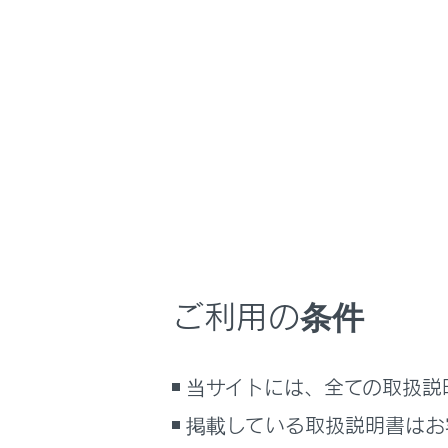
LS500h
取扱説明書
マルチメディア
ホーム
地図の
はじめに
安全・安心のために
走行に関する情報表示
地図の拡大／
運転する前に
運転
地図画面上の
[‍
室内装備・機能
ご利用の条件
マルチメディア
お手入れのしかた
当サイトには、全ての取扱説
万一の場合には
掲載している取扱説明書はお
車両情報