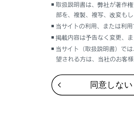
取扱説明書は、弊社が著作権
こんなときは
部を、複製、複写、改変もし
画面のピン
ブックマーク
ダブルタ
当サイトの利用、または利用
あとで読む
タッチで
掲載内容は予告なく変更、ま
PDFで見る
[‍
‍]
／
[‍
当サイト（取扱説明書）では
車両
望される方は、当社のお客様相
マルチメディア
市街図の
画面表示設定
同意しない
個人情報の取扱いについて
サイト利用について
お問い合わせ
合わせて見ら
オーディオの