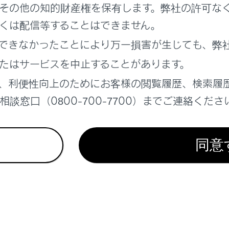
その他の知的財産権を保有します。弊社の許可な
くは配信等することはできません。
チイン／ピンチアウト操作や特殊なタッチ操作でも縮尺を切り
ップで拡大：画面に素早く2回タッチ
できなかったことにより万一損害が生じても、弊
縮小：画面に2本指を揃えてタッチ
たはサービスを中止することがあります。
‍]
を長押しすると無段階に縮尺が切りかわります。
、利便性向上のためにお客様の閲覧履歴、検索履
談窓口（0800-700-7700）までご連絡くださ
表示
同意
れているページ
このページ
ソースを変更する