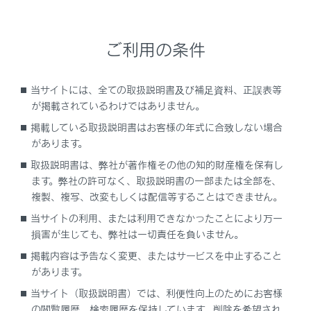
VICSの運用時間について
ご利用の条件
VICS FM多重放送を受信できないとき
VICSの用語について
当サイトには、全ての取扱説明書及び補足資料、正誤表等
が掲載されているわけではありません。
VICSセンター著作権について
掲載している取扱説明書はお客様の年式に合致しない場合
があります。
VICS、ETC2.0（ITSスポット）、TSPSの問
取扱説明書は、弊社が著作権その他の知的財産権を保有し
い合わせ先について
ます。弊社の許可なく、取扱説明書の一部または全部を、
複製、複写、改変もしくは配信等することはできません。
道路管理者からのお知らせとお願い
当サイトの利用、または利用できなかったことにより万一
損害が生じても、弊社は一切責任を負いません。
VICS過去データについて
掲載内容は予告なく変更、またはサービスを中止すること
があります。
VICS情報有料放送サービス契約約款
当サイト（取扱説明書）では、利便性向上のためにお客様
の閲覧履歴、検索履歴を保持しています。削除を希望され