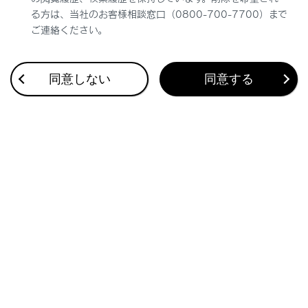
る方は、当社のお客様相談窓口（0800-700-7700）まで
ご連絡ください。
同意しない
同意する
合わせて見られているページ
地図を更新する
目的地検索画面の見方
さまざまなレーン表示画面
このページは役に立ちましたか？
はい
いいえ