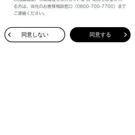
る方は、当社のお客様相談窓口（0800-700-7700）まで
ご連絡ください。
同意しない
同意する
合わせて見られているページ
地図を更新する
目的地検索画面の見方
さまざまなレーン表示画面
このページは役に立ちましたか？
はい
いいえ