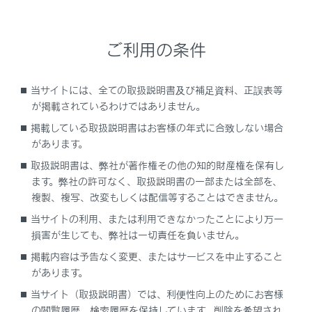
VICSの運用時間について
ご利用の条件
VICS FM多重放送を受信できないとき
VICSの用語について
当サイトには、全ての取扱説明書及び補足資料、正誤表等
が掲載されているわけではありません。
VICSセンター著作権について
掲載している取扱説明書はお客様の年式に合致しない場合
があります。
VICS、ETC2.0（ITSスポット）、TSPSの問
取扱説明書は、弊社が著作権その他の知的財産権を保有し
い合わせ先について
ます。弊社の許可なく、取扱説明書の一部または全部を、
複製、複写、改変もしくは配信等することはできません。
道路管理者からのお知らせとお願い
当サイトの利用、または利用できなかったことにより万一
損害が生じても、弊社は一切責任を負いません。
VICS過去データについて
掲載内容は予告なく変更、またはサービスを中止すること
があります。
VICS情報有料放送サービス契約約款
当サイト（取扱説明書）では、利便性向上のためにお客様
の閲覧履歴、検索履歴を保持しています。削除を希望され