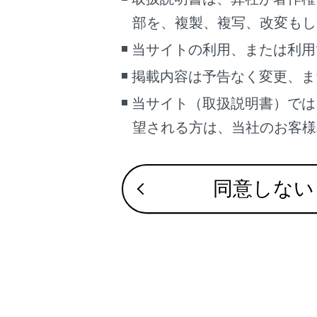
こんなときは
部を、複製、複写、改変もし
お使いに
ブックマーク
当サイトの利用、または利用
あとで読む
掲載内容は予告なく変更、ま
前後方録
当サイト（取扱説明書）では
PDFで見る
車両
録画映像
望される方は、当社のお客様相談
マルチメディア
お車を手
画面表示設定
同意しない
個人情報の取扱いについて
サイト利用について
お問い合わせ
合わせて見ら
録画映像を再