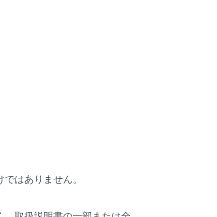
いて
使用しています。詳細は別冊
「‍取扱説明書‍」
をご覧
しています。詳細は別冊
「‍取扱説明書‍」
をご
けではありません。
く、取扱説明書の一部または全