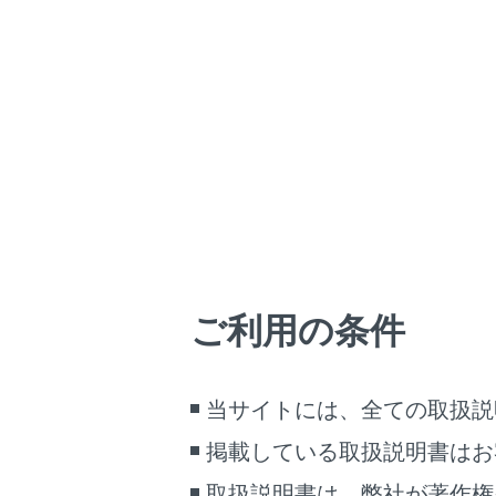
LS500h
取扱説明書
マルチメディア
ホーム
ドライ
はじめに
安全・安心のために
メニュー
走行に関する情報表示
運転する前に
車両前後のカ
運転
ドライブレコ
ご利用の条件
室内装備・機能
ください。
ドライブレ
マルチメディア
覧ください
お手入れのしかた
当サイトには、全ての取扱説
万一の場合には
掲載している取扱説明書はお
車両情報
ドライブ
取扱説明書は、弊社が著作権