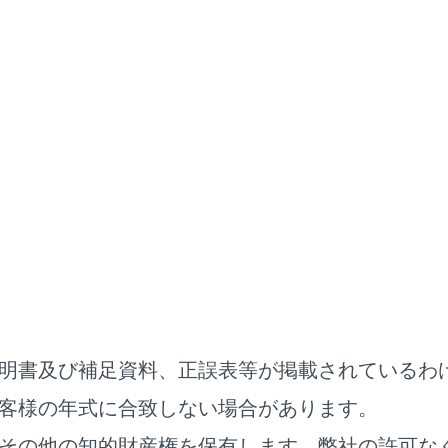
ドライブレコーダー
ドライブレコーダー
ブレコーダー（前後方）につ
メラで撮影した映像を車載機メモリー内に常時録画します。
ーダーの前方カメラはLexus Safety System + のものを
コーダーの後方カメラはデジタルインナーミラーのものを使用
。
明書及び補足資料、正誤表等が掲載されているわ
客様の年式に合致しない場合があります。
レコーダー使用上の留意事項
その他の知的財産権を保有します。弊社の許可な